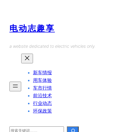
Skip
to
content
电动志趣享
a website dedicated to electric vehicles only.
新车情报
用车体验
车市行情
前沿技术
行业动态
环保政策
Search