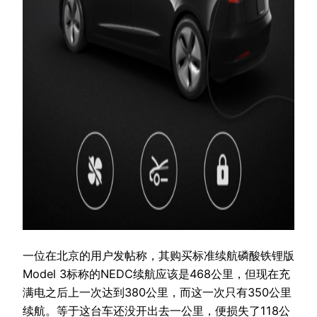
一位在北京的用户发帖称，其购买标准续航磷酸铁锂版
Model 3标称的NEDC续航应该是468公里，但现在充
满电之后上一次达到380公里，而这一次只有350公里
续航。等于这台车还没开出去一公里，便损失了118公