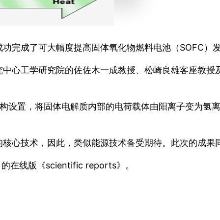
功完成了可大幅度提高固体氧化物燃料电池（SOFC）
究中心工学研究院的佐佐木一成教授、松崎良雄客座教授
构设置，将固体电解质内部的电荷载体由阳离子变为氢离子
的核心技术，因此，类似能源技术备受期待。此次的成果
《scientific reports》。