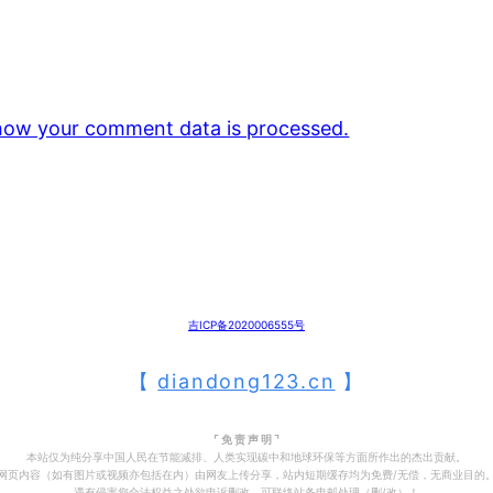
how your comment data is processed.
吉ICP备2020006555号
【
diandong123.cn
】
⌜ 免 责 声 明 ⌝
本站仅为纯分享中国人民在节能减排、人类实现碳中和地球环保等方面所作出的杰出贡献。
网页内容（如有图片或视频亦包括在内）由网友上传分享，站内短期缓存均为免费/无偿，无商业目的
遇有侵害您合法权益之处欲申诉删改，可联络站务电邮处理（删/改）！