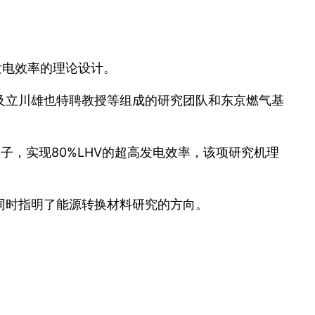
发电效率的理论设计。
及立川雄也特聘教授等组成的研究团队和东京燃气基
，实现80%LHV的超高发电效率，该项研究机理
同时指明了能源转换材料研究的方向。