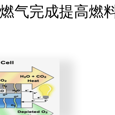
燃气完成提高燃