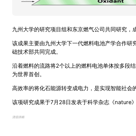
九州大学的研究项目组和东京燃气公司共同研究，成
该成果主要由九州大学下一代燃料电池产学合作研
础技术部共同完成。
沿着燃料的流路将2个以上的燃料电池单体按多段结
为世界首创。
高效率的将化石能源转变成电力，是实现智能社会
该项研究成果于7月28日发表于科学杂志《nature》的在线版
清佰供稿