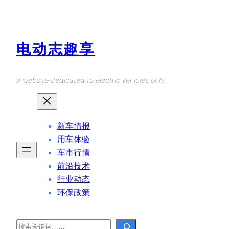
Skip
to
content
电动志趣享
a website dedicated to electric vehicles only.
新车情报
用车体验
车市行情
前沿技术
行业动态
环保政策
Search