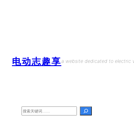
Skip
to
content
电动志趣享
a website dedicated to electric v
Search