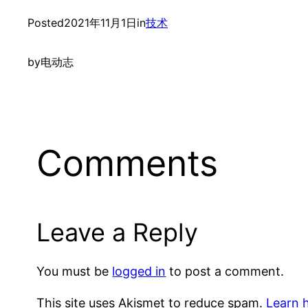
Posted
2021年11月1日
in
技术
by
电动志
Comments
Leave a Reply
You must be
logged in
to post a comment.
This site uses Akismet to reduce spam.
Learn 