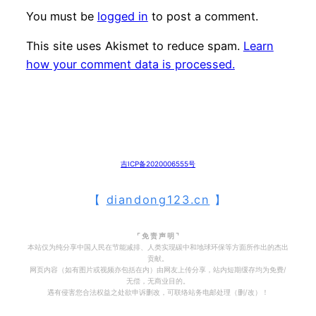
You must be
logged in
to post a comment.
This site uses Akismet to reduce spam.
Learn
how your comment data is processed.
吉ICP备2020006555号
【
diandong123.cn
】
⌜ 免 责 声 明 ⌝
本站仅为纯分享中国人民在节能减排、人类实现碳中和地球环保等方面所作出的杰出
贡献。
网页内容（如有图片或视频亦包括在内）由网友上传分享，站内短期缓存均为免费/
无偿，无商业目的。
遇有侵害您合法权益之处欲申诉删改，可联络站务电邮处理（删/改）！