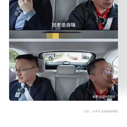
出处：头条号 @遍地梧桐花