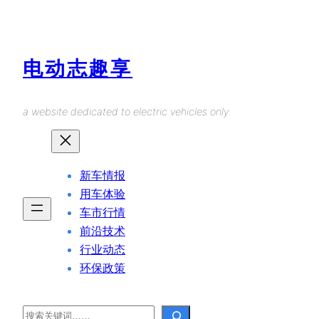
Skip
to
content
电动志趣享
a website dedicated to electric vehicles only.
新车情报
用车体验
车市行情
前沿技术
行业动态
环保政策
Search