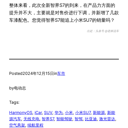
整体来看，此次全新智界S7的到来，在产品力方面的
提升并不大，主要就是对售价进行下调，并新增了几款
车漆配色。您觉得智界S7能追上小米SU7的销量吗？
出处：头条号 @老林说车
Posted
2024年12月15日
in
车市
by
电动志
Tags:
HarmonyOS
, 
iCar
, 
SUV
, 
华为
, 
小米
, 
小米SU7
, 
新能源
, 
新能
源汽车
, 
无线充电
, 
智界S7
, 
智能驾驶
, 
智驾
, 
比亚迪
, 
激光雷达
, 
空气悬架
, 
续航里程