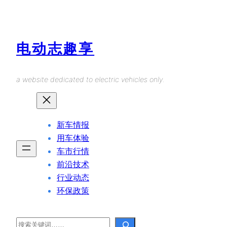
Skip
to
content
电动志趣享
a website dedicated to electric vehicles only.
新车情报
用车体验
车市行情
前沿技术
行业动态
环保政策
Search