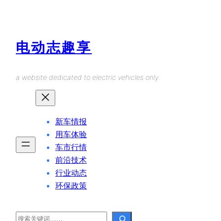
Skip
to
content
电动志趣享
a website dedicated to electric vehicles only.
新车情报
用车体验
车市行情
前沿技术
行业动态
环保政策
Search