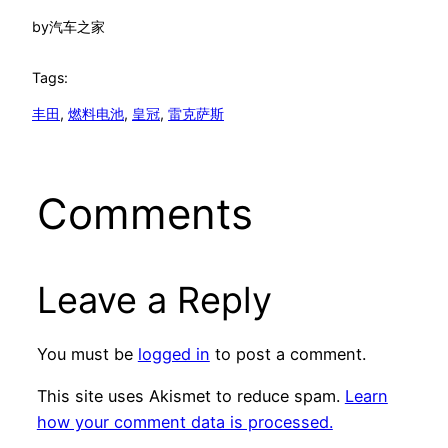
by
汽车之家
Tags:
丰田
, 
燃料电池
, 
皇冠
, 
雷克萨斯
Comments
Leave a Reply
You must be
logged in
to post a comment.
This site uses Akismet to reduce spam.
Learn
how your comment data is processed.