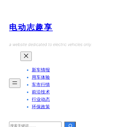
Skip
to
content
电动志趣享
a website dedicated to electric vehicles only.
新车情报
用车体验
车市行情
前沿技术
行业动态
环保政策
Search