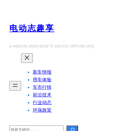
Skip
to
content
电动志趣享
a website dedicated to electric vehicles only.
新车情报
用车体验
车市行情
前沿技术
行业动态
环保政策
Search