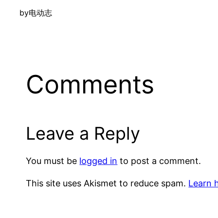
by
电动志
Comments
Leave a Reply
You must be
logged in
to post a comment.
This site uses Akismet to reduce spam.
Learn 