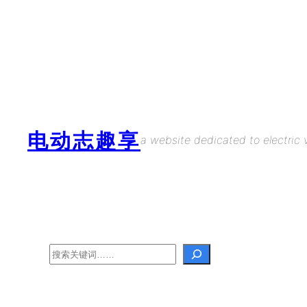
Skip
to
content
电动志趣享
a website dedicated to electric v
Search