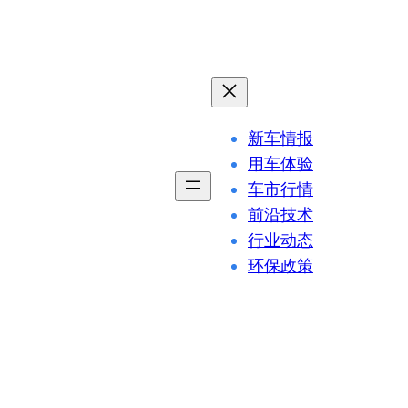
新车情报
用车体验
车市行情
前沿技术
行业动态
环保政策