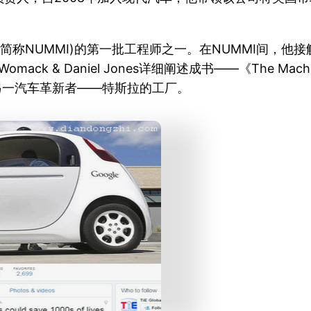
称NUMMI)的第一批工程师之一。在NUMMI间，他接
ck & Daniel Jones详细阐述成书——《The Machine
了另一汽车革新者——特斯拉的工厂。