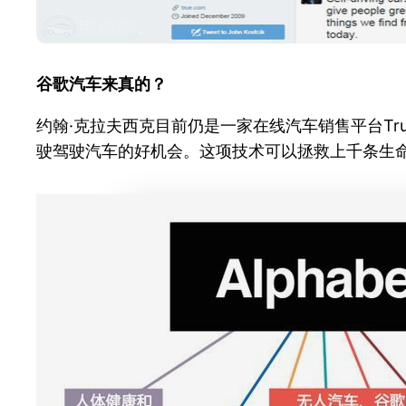
谷歌汽车来真的？
约翰·克拉夫西克目前仍是一家在线汽车销售平台Tr
驶驾驶汽车的好机会。这项技术可以拯救上千条生