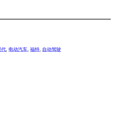
现代
, 
电动汽车
, 
福特
, 
自动驾驶