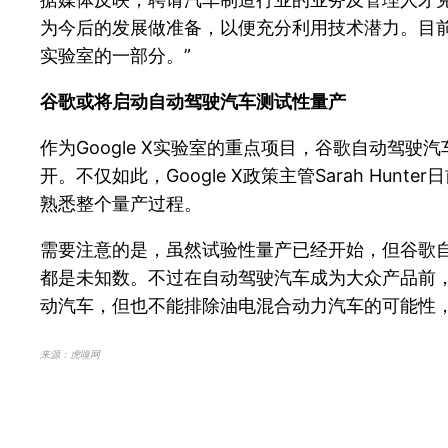
为今后的发展做准备，以便充分利用技术潜力。目
实验室的一部分。”
谷歌或将启动自动驾驶汽车测试
性量产
作为Google X实验室的重点项目，谷歌自动
开。不仅如此，Google X政策主管Sarah H
熟悉整个量产过程。
需要注意的是，虽然试验性量产已经开始，但谷歌
都是未知数。不过在自动驾驶汽车成为大众产品前，我
动汽车，但也不能排除油电混合动力汽车的可能性
来源：虎嗅网