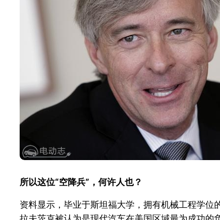
所以这位“空降兵”，何许人也？
资料显示，毕业于斯坦福大学，拥有机械工程学位的克
拉夫茨克被认为是现代汽车在美国区域最为成功的负