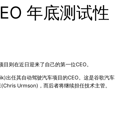
EO 年底测试性
车项目则在近日迎来了自己的第一位CEO。
cik)出任其自动驾驶汽车项目的CEO。这是谷歌汽车
ris Urmson)，而后者将继续担任技术主管。