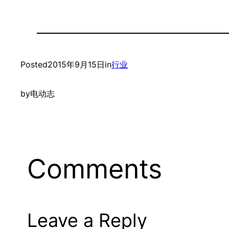
Posted
2015年9月15日
in
行业
by
电动志
Comments
Leave a Reply