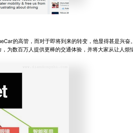
ueCar的高管，而对于即将到来的转变，他显得甚是兴
命，为数百万人提供更棒的交通体验，并将大家从让人烦