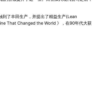
触到了丰田生产，并提出了精益生产(Lean
 That Changed the World 》，在90年代大获