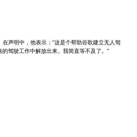
奋。在声明中，他表示：“这是个帮助谷歌建立无人驾
恼的驾驶工作中解放出来。我简直等不及了。”