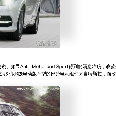
果Auto Motor und Sport得到的消息准确，
现款海外版B级电动版车型的部分电动组件来自特斯拉，而