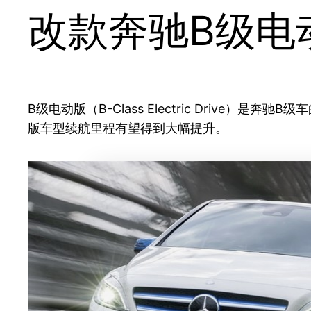
改款奔驰B级电
B级电动版（B-Class Electric Dri
版车型续航里程有望得到大幅提升。