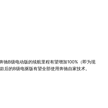
改款奔驰B级电动版的续航里程有望增加100%（即为现
改款后的B级电驱版有望全部使用奔驰自家技术。