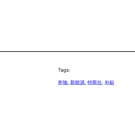
Tags:
奔驰
, 
新能源
, 
特斯拉
, 
补贴