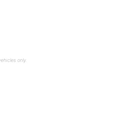
ehicles only.