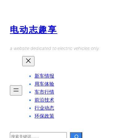
Skip
to
content
电动志趣享
a website dedicated to electric vehicles only.
新车情报
用车体验
车市行情
前沿技术
行业动态
环保政策
Search