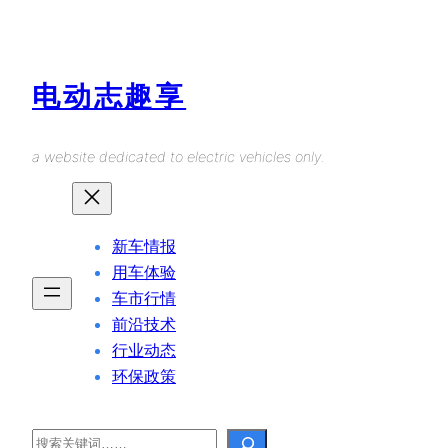
Skip
to
content
电动志趣享
a website dedicated to electric vehicles only.
新车情报
用车体验
车市行情
前沿技术
行业动态
环保政策
Search