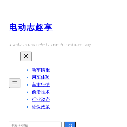
Skip
to
content
电动志趣享
a website dedicated to electric vehicles only.
新车情报
用车体验
车市行情
前沿技术
行业动态
环保政策
Search