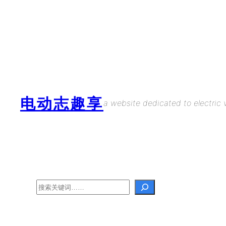
Skip
to
content
电动志趣享
a website dedicated to electric v
Search