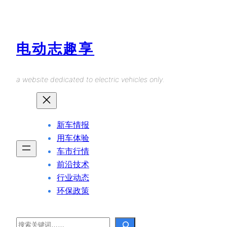
Skip
to
content
电动志趣享
a website dedicated to electric vehicles only.
新车情报
用车体验
车市行情
前沿技术
行业动态
环保政策
Search