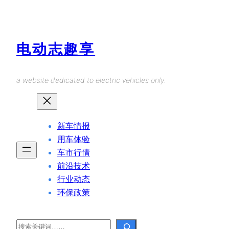
Skip
to
content
电动志趣享
a website dedicated to electric vehicles only.
新车情报
用车体验
车市行情
前沿技术
行业动态
环保政策
Search