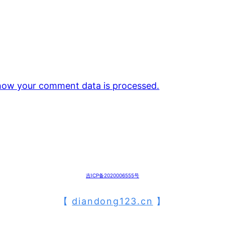
how your comment data is processed.
吉ICP备2020006555号
【
diandong123.cn
】