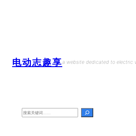
Skip
to
content
电动志趣享
a website dedicated to electric v
Search