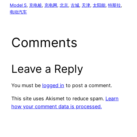
Model S
, 
充电桩
, 
充电网
, 
北京
, 
古城
, 
天津
, 
太阳能
, 
特斯拉
, 
电动汽车
Comments
Leave a Reply
You must be
logged in
to post a comment.
This site uses Akismet to reduce spam.
Learn
how your comment data is processed.