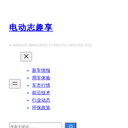
Skip
to
content
电动志趣享
a website dedicated to electric vehicles only.
新车情报
用车体验
车市行情
前沿技术
行业动态
环保政策
Search