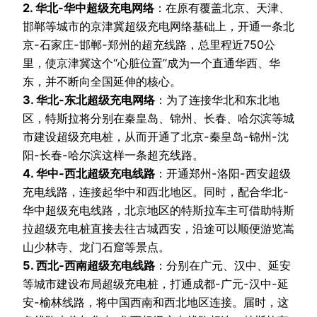
2. 华北-华中超级充电网络
：在原有覆盖北京、天津、
邯郸等城市的京津冀超级充电网络基础上，开通一条北
京-石家庄-邯郸-郑州的超充线路，总里程近750公
里，使京津冀这个“心脏位置”成为一个直通华西、华
东，并不断向全国延伸的核心。
3. 华北-东北超级充电网络
：为了连接华北和东北地
区，特斯拉将分别在秦皇岛、锦州、长春、哈尔滨等城
市建设超级充电桩，从而开通了北京-秦皇岛-锦州-沈
阳-长春-哈尔滨这样一条超充线路。
4. 华中-西北超级充电线路
：开通郑州-洛阳-西安超级
充电线路，连接起华中和西北地区。同时，配合华北-
华中超级充电线路，北京地区的特斯拉车主可借助特斯
拉超级充电桩直接去往古城西安，沿途可以顺便游览嵩
山少林寺、龙门石窟等景点。
5. 西北-西南超级充电线路
：分别在广元、汉中、延安
等城市建设布局超级充电桩，打通成都-广元-汉中-延
安-榆林线路，将中国西南和西北地区连接。届时，这