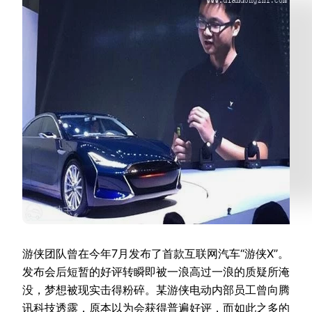
游侠团队曾在今年7月发布了首款互联网汽车“游侠X”。
发布会后短暂的好评转瞬即被一浪高过一浪的质疑所淹
没，梦想被现实击得粉碎。某游侠电动内部员工曾向腾
讯科技透露，原本以为会获得普遍好评，而如此之多的