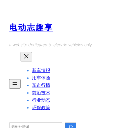
Skip
to
content
电动志趣享
a website dedicated to electric vehicles only.
新车情报
用车体验
车市行情
前沿技术
行业动态
环保政策
Search