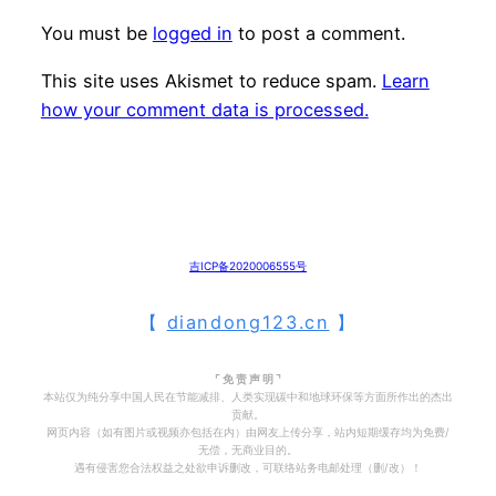
You must be
logged in
to post a comment.
This site uses Akismet to reduce spam.
Learn
how your comment data is processed.
吉ICP备2020006555号
【
diandong123.cn
】
⌜ 免 责 声 明 ⌝
本站仅为纯分享中国人民在节能减排、人类实现碳中和地球环保等方面所作出的杰出
贡献。
网页内容（如有图片或视频亦包括在内）由网友上传分享，站内短期缓存均为免费/
无偿，无商业目的。
遇有侵害您合法权益之处欲申诉删改，可联络站务电邮处理（删/改）！