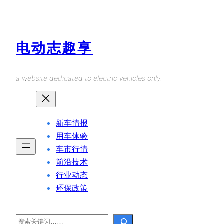
Skip
to
content
电动志趣享
a website dedicated to electric vehicles only.
新车情报
用车体验
车市行情
前沿技术
行业动态
环保政策
Search