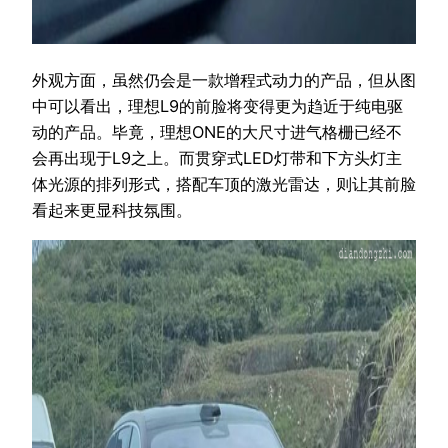
外观方面，虽然仍会是一款增程式动力的产品，但从图
中可以看出，理想L9的前脸将变得更为趋近于纯电驱
动的产品。毕竟，理想ONE的大尺寸进气格栅已经不
会再出现于L9之上。而贯穿式LED灯带和下方头灯主
体光源的排列形式，搭配车顶的激光雷达，则让其前脸
看起来更显科技氛围。