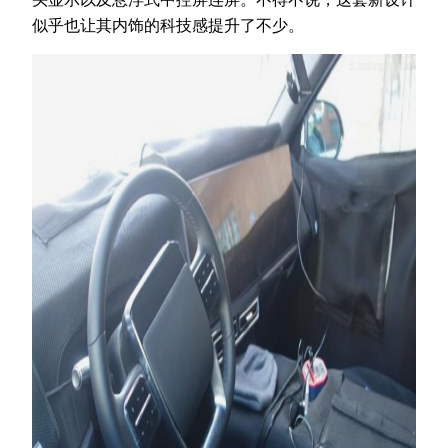
似乎也让其内饰的科技感提升了不少。