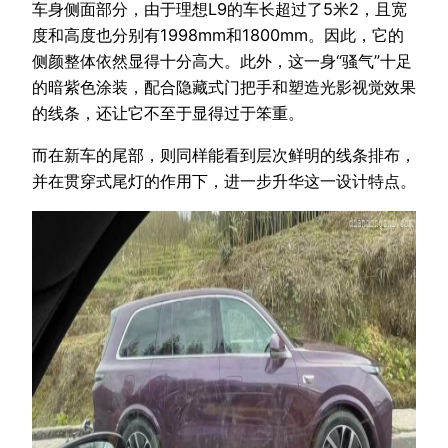
车身侧面部分，由于理想L9的车长超过了5米2，且宽
度和高度也分别有1998mm和1800mm。因此，它的
侧颜整体依然显得十分高大。此外，这一身“骚气”十足
的暗紫色涂装，配合隐藏式门把手和塑造光影视觉效果
的线条，还让它不至于显得过于笨重。
而在新车的尾部，则同样能看到层次鲜明的线条排布，
并在贯穿式尾灯的作用下，进一步升华这一设计特点。