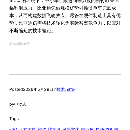
3.2% 的环境下，中小车企跟进同等力度的赔付政策面
临利润压力。比亚迪凭借规模优势可摊薄单车兜底成
本，从而构建数据飞轮效应。尽管在硬件制造上具有优
势，比亚迪仍需将技术转化为实际智驾竞争力，以应对
不断缩短的技术差距。
综合自网络信息
Posted
2026年5月29日
in
技术
, 
政策
by
电动志
Tags:
FSD
, 
天神之眼
, 
智驾
, 
比亚迪
, 
激光雷达
, 
特斯拉
, 
自动驾驶
, 
辅