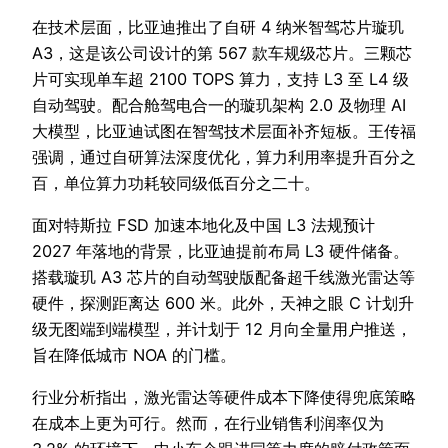
在技术层面，比亚迪推出了自研 4 纳米智驾芯片璇玑
A3，这是该公司设计的第 567 款车规级芯片。三颗芯
片可实现单车超 2100 TOPS 算力，支持 L3 至 L4 级
自动驾驶。配合舱驾电合一的璇玑架构 2.0 及物理 AI
大模型，比亚迪试图在智驾技术层面补齐短板。王传福
强调，通过自研算法深度优化，算力利用率提升百分之
百，单位算力功耗较同级低百分之二十。
面对特斯拉 FSD 加速本地化及中国 L3 法规预计
2027 年落地的背景，比亚迪提前布局 L3 硬件储备。
搭载璇玑 A3 芯片的自动驾驶版配备超千线激光雷达等
硬件，探测距离达 600 米。此外，天神之眼 C 计划升
级无图端到端模型，并计划于 12 月向全量用户推送，
旨在降低城市 NOA 的门槛。
行业分析指出，激光雷达等硬件成本下降使得兜底策略
在成本上更为可行。然而，在行业销售利润率仅为