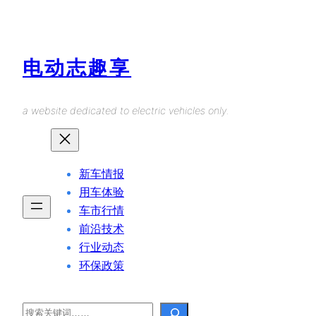
Skip
to
content
电动志趣享
a website dedicated to electric vehicles only.
新车情报
用车体验
车市行情
前沿技术
行业动态
环保政策
Search