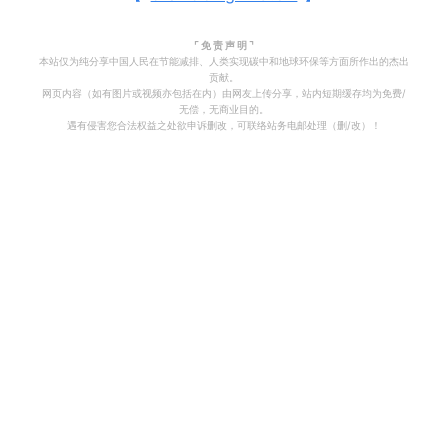
⌜ 免 责 声 明 ⌝
本站仅为纯分享中国人民在节能减排、人类实现碳中和地球环保等方面所作出的杰出
贡献。
网页内容（如有图片或视频亦包括在内）由网友上传分享，站内短期缓存均为免费/
无偿，无商业目的。
遇有侵害您合法权益之处欲申诉删改，可联络站务电邮处理（删/改）！