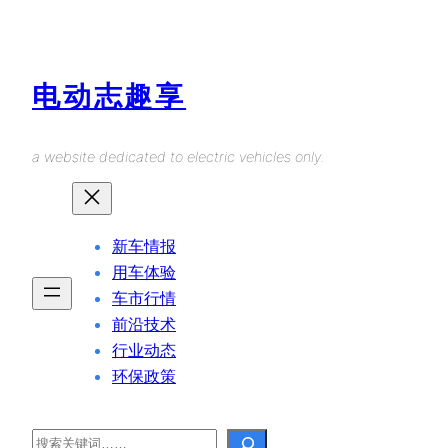
Skip
to
content
电动志趣享
a website dedicated to electric vehicles only.
新车情报
用车体验
车市行情
前沿技术
行业动态
环保政策
Search