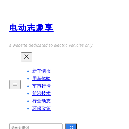
Skip
to
content
电动志趣享
a website dedicated to electric vehicles only.
新车情报
用车体验
车市行情
前沿技术
行业动态
环保政策
Search