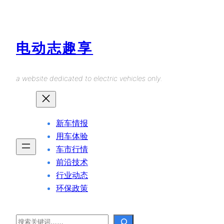
Skip
to
content
电动志趣享
a website dedicated to electric vehicles only.
新车情报
用车体验
车市行情
前沿技术
行业动态
环保政策
Search