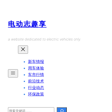
Skip
to
content
电动志趣享
a website dedicated to electric vehicles only.
新车情报
用车体验
车市行情
前沿技术
行业动态
环保政策
Search