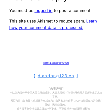
You must be
logged in
to post a comment.
This site uses Akismet to reduce spam.
Learn
how your comment data is processed.
吉ICP备2020006555号
【
diandong123.cn
】
⌜ 免 责 声 明 ⌝
本站仅为纯分享中国人民在节能减排、人类实现碳中和地球环保等方面所作出的杰出
贡献。
网页内容（如有图片或视频亦包括在内）由网友上传分享，站内短期缓存均为免费/
无偿，无商业目的。
遇有侵害您合法权益之处欲申诉删改，可联络站务电邮处理（删/改）！