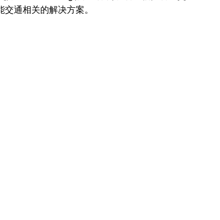
能交通相关的解决方案。