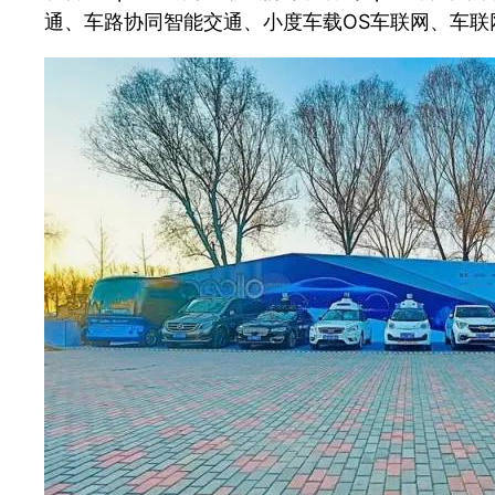
通、车路协同智能交通、小度车载OS车联网、车联