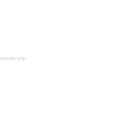
ehicles only.