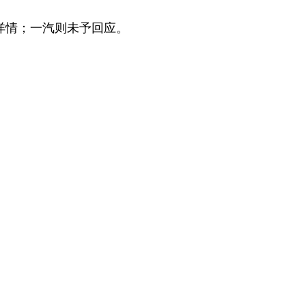
详情；一汽则未予回应。