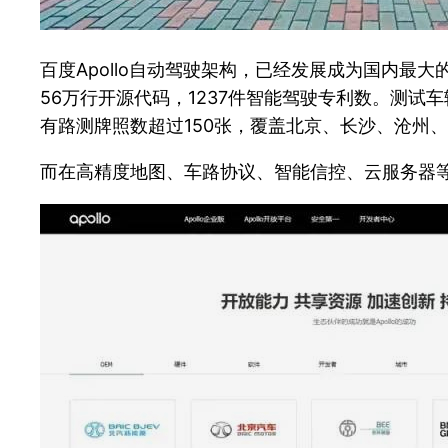
百度Apollo自动驾驶架构，已经发展成为国内最大的
56万行开源代码，1237件智能驾驶专利数。测试
有路测牌照数超过150张，覆盖北京、长沙、沧州
而在高精度地图、车路协议、智能信控、云服务器