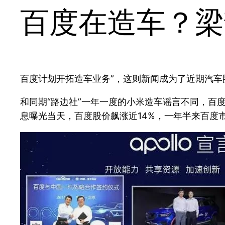
百度在造车？梁
百度计划开拓造车业务”，这则新闻成为了近期汽车
和同期“路边社”一年一度的小米造车谣言不同，百
息曝光当天，百度股价飙涨近14%，一年半来百度市