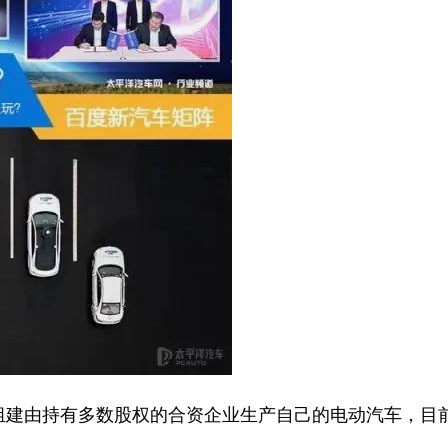
组建由持有多数股权的合资企业生产自己的电动汽车，目