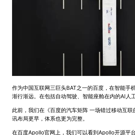
作为中国互联网三巨头BAT之一的百度，在智能手
渐行渐远。在包括自动驾驶、智能座舱在内的AI人
此前，我们在《百度的汽车矩阵 一场错过移动互联
讯布局更早，体系也更为完整。
在百度Apollo官网上，我们可以看到Apollo开源平台提