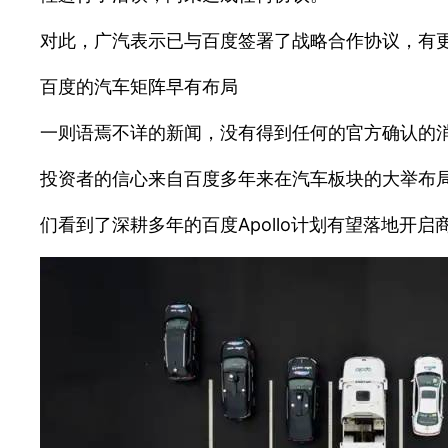
对此，广汽表示已与百度签署了战略合作协议，有
百度的汽车矩阵早有布局
一则语焉不详的新闻，没有得到任何的官方确认的
投资者的信心来自百度多年来在汽车板块的大举布局
们看到了深耕多年的百度Apollo计划有望落地开