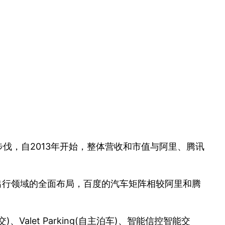
伐，自2013年开始，整体营收和市值与阿里、腾讯
出行领域的全面布局，百度的汽车矩阵相较阿里和腾
)、Valet Parking(自主泊车)、智能信控智能交