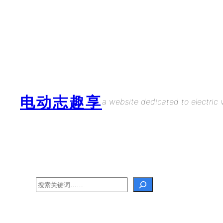
Skip
to
content
电动志趣享
a website dedicated to electric v
Search