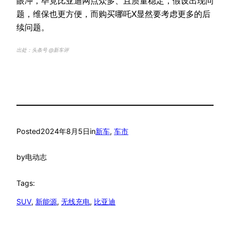
眼冲，毕竟比亚迪网点众多、且质量稳定，假设出现问
题，维保也更方便，而购买哪吒X显然要考虑更多的后
续问题。
出处：头条号 @新车评
Posted
2024年8月5日
in
新车
, 
车市
by
电动志
Tags:
SUV
, 
新能源
, 
无线充电
, 
比亚迪