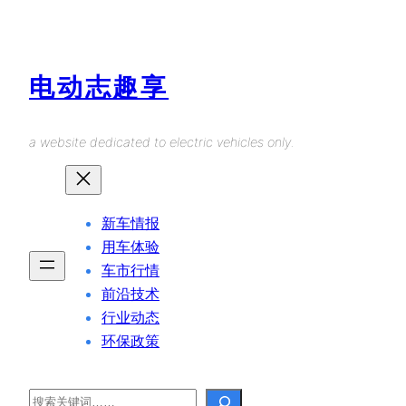
Skip
to
content
电动志趣享
a website dedicated to electric vehicles only.
新车情报
用车体验
车市行情
前沿技术
行业动态
环保政策
Search