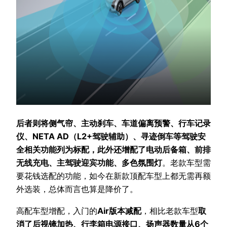
后者则将侧气帘、主动刹车、车道偏离预警、行车记录
仪、NETA AD（L2+驾驶辅助）、寻迹倒车等驾驶安
全相关功能列为标配，此外还增配了电动后备箱、前排
无线充电、主驾驶迎宾功能、多色氛围灯
。老款车型需
要花钱选配的功能，如今在新款顶配车型上都无需再额
外选装，总体而言也算是降价了。
高配车型增配，入门的
Air版本减配
，相比老款车型
取
消了后视镜加热、行李箱电源接口、扬声器数量从6个