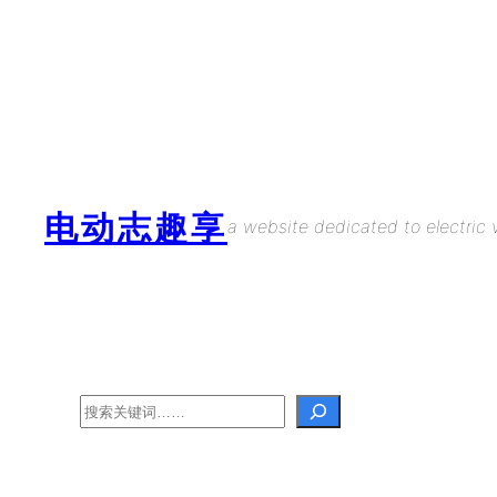
Skip
to
content
电动志趣享
a website dedicated to electric v
Search