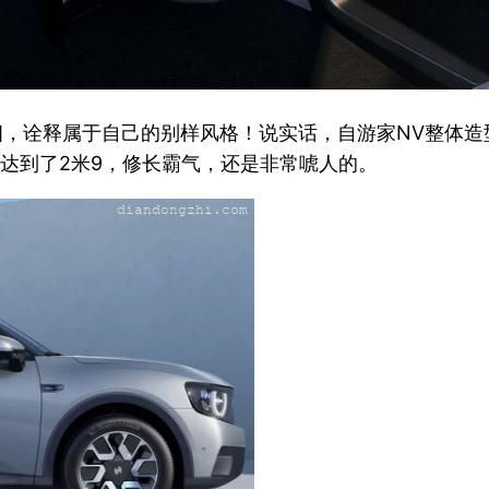
亮相，诠释属于自己的别样风格！说实话，自游家NV整体
距达到了2米9，修长霸气，还是非常唬人的。