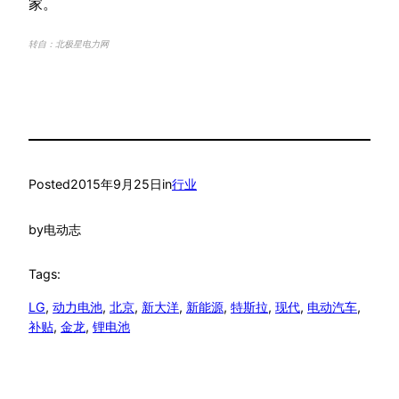
家。
转自：北极星电力网
Posted
2015年9月25日
in
行业
by
电动志
Tags:
LG
, 
动力电池
, 
北京
, 
新大洋
, 
新能源
, 
特斯拉
, 
现代
, 
电动汽车
, 
补贴
, 
金龙
, 
锂电池