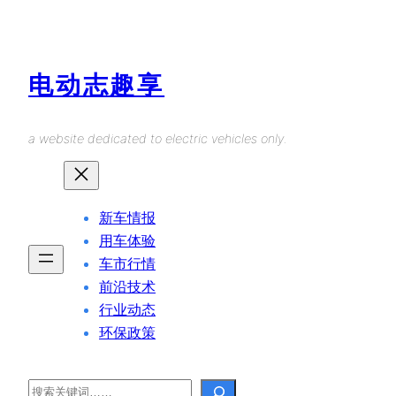
Skip
to
content
电动志趣享
a website dedicated to electric vehicles only.
新车情报
用车体验
车市行情
前沿技术
行业动态
环保政策
Search