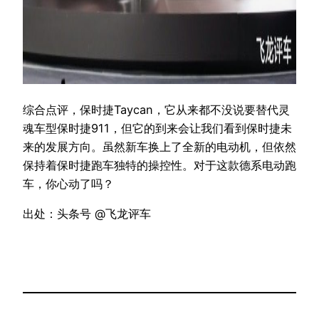
综合点评，保时捷Taycan，它从来都不没说要替代灵
魂车型保时捷911，但它的到来会让我们看到保时捷未
来的发展方向。虽然新车换上了全新的电动机，但依然
保持着保时捷跑车独特的操控性。对于这款德系电动跑
车，你心动了吗？
出处：头条号 @飞龙评车