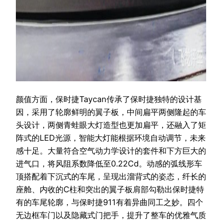
颜值方面，保时捷Taycan传承了保时捷独特的设计基
因，采用了轮廓鲜明的翼子板，中间扁平两侧隆起的车
头设计，两侧青蛙眼大灯造型也更加扁平，还融入了矩
阵式的LED光源，智能大灯能根据环境自动调节，未来
感十足。大量符合空气动力学设计的套件和下方巨大的
进气口，将风阻系数降低至0.22Cd。动感的弧线形车
顶搭配着下沉式的车尾，呈现出溜背式的姿态，纤长的
座舱、内收的C柱和突出的翼子板肩部勾勒出保时捷特
有的车尾轮廓，与保时捷911有着异曲同工之妙。四个
无边框车门以及隐藏式门把手，提升了整车的优雅气质