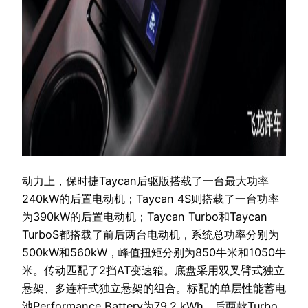
动力上，保时捷Taycan后驱版搭载了一台最大功率
240kW的后置电动机；Taycan 4S则搭载了一台功率
为390kW的后置电动机；Taycan Turbo和Taycan
TurboS都搭载了前后两台电动机，系统总功率分别为
500kW和560kW，峰值扭矩分别为850牛米和1050牛
米。传动匹配了2挡AT变速箱。底盘采用双叉臂式独立
悬架、多连杆式独立悬架的组合。标配的单层性能蓄电
池Performance Battery为79.2 kWh，后两款Turbo