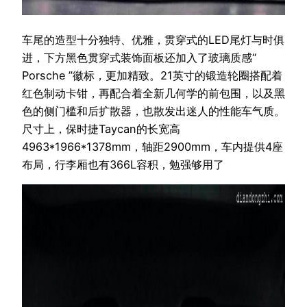
车尾的造型十分独特、优雅，贯穿式的LED尾灯与时俱
进，下方黑色贯穿式装饰面板还加入了玻璃质感“
Porsche ”徽标，更加精致。21英寸的锻造轮圈搭配着
红色制动卡钳，再配合着全新几何学的前包围，以及黑
色的侧门槛和后扩散器，也散发出迷人的性能车气质。
尺寸上，保时捷Taycan的长宽高
4963*1966*1378mm，轴距2900mm，车内提供4座
布局，行李厢也有366L容积，勉强够用了