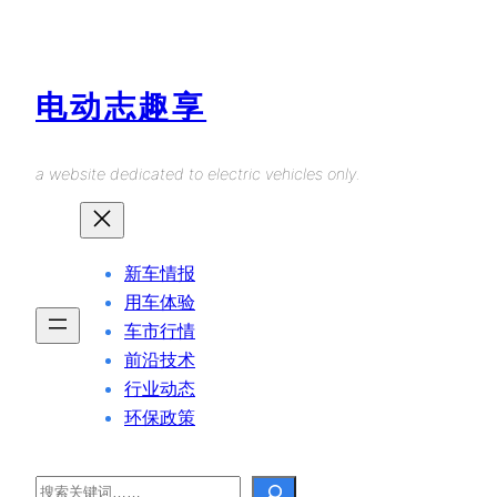
Skip
to
content
电动志趣享
a website dedicated to electric vehicles only.
新车情报
用车体验
车市行情
前沿技术
行业动态
环保政策
Search