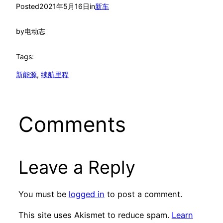
Posted
2021年5月16日
in
新车
by
电动志
Tags:
新能源
, 
续航里程
Comments
Leave a Reply
You must be
logged in
to post a comment.
This site uses Akismet to reduce spam.
Learn