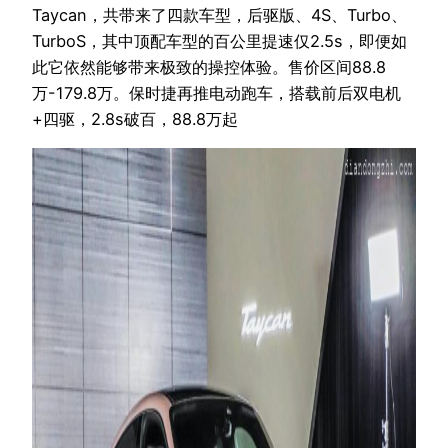
Taycan，共带来了四款车型，后驱版、4S、Turbo、
TurboS，其中顶配车型的百公里提速仅2.5s，即便如
此它依然能够带来极致的操控体验。售价区间88.8
万-179.8万。保时捷再推电动跑车，搭载前后双电机
+四驱，2.8s破百，88.8万起