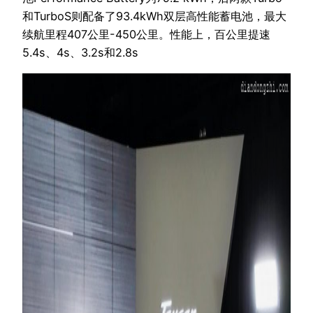
和TurboS则配备了93.4kWh双层高性能蓄电池，最大
续航里程407公里-450公里。性能上，百公里提速
5.4s、4s、3.2s和2.8s