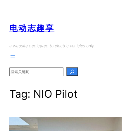
Skip
to
content
电动志趣享
a website dedicated to electric vehicles only.
Search
Tag:
NIO Pilot