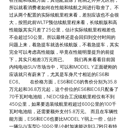
所以就看消费者如何在性能和续航之间进行取舍了。不
过从两个配置的实际续航里程来看，差别应该也不会很
大，按照此前WLTP预估续航里程来看，长续航版和高
性能版其实只差了25公里，估计实际续航里程相差也
不会超过50公里。所以最终还是会回归到交付时间的
问题上来，着急提车就选长续航版，不着急提车，其实
完全可以考虑高性能版，毕竟在性能明显提升的前提
下，其实只相差3万元而已。 我们再来看看目前国
内纯电动SUV市场当中，可以和MODEL Y正面硬刚的
应该就只有蔚来了，尤其是车身尺寸相近的ES6和
EC6。 在价格方面，ES6和EC6的售价分别为35.8
万元起和36.8万元起，这个价位的ES6和EC6只配备了
70千瓦时电池组，NEDC综合工况续航里程仅有不到
450公里，如果要选装续航里程超过600公里的100千
瓦时电池组，还需要额外支付5.8万元。 而且在车辆性
能方面，ES6和EC6也要比MODEL Y弱上一些，估计
一辆SUV车型0-100公里/小时加速能达到3.7秒只有特