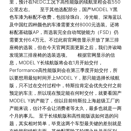
里，预计在NEDC工况下高性能版的续航里程会在550
公里左右。 至于其他选配部分，国产MODEL Y黑
色车漆为标配不收费，包括珍珠白、冷光银、深海蓝以
及中国红四种颜色的车漆需要支付8000元选装。还将
标配基础版AP，而选装完全自动驾驶能力（FSD）仍
需要支付6.4万元。不过此前官网曾显示开放了第三排
座椅的选装，但在今天官网页面更新之后，我们并诶呦
发现第三排座椅的选装选项。 根据官网显示的信
息，MODEL Y长续航版将会在1月开始交付，
Performance高性能版则会在第三季度开始交付，所
以要想用最短时间开上MODEL Y，那只能选择长续航
版，只不过在交付过程中，特斯拉肯定会优先交付之前
预定的车主，所以现在预定能在何时交付，就要看国产
MODEL Y的产能了，但以目前特斯拉上海超级工厂的
产能来说，估计不会让消费者等太久，最多也就是一两
个月的事儿。 至于长续航版和高性能版该如何选的问
题，其实相对简单，毕竟这两个车型最关键的差别就是
在性能和续航方面，其他配置除了轮辋之外并无区别，