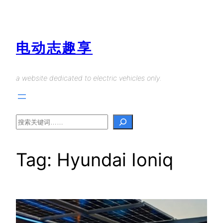
Skip
to
content
电动志趣享
a website dedicated to electric vehicles only.
Search
Tag:
Hyundai Ioniq