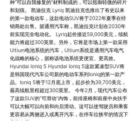
种“可以自我修复的”材料制成的，可以抵御轻微的碎片
和划痕。 凯迪拉克 Lyriq 凯迪拉克也推出了有史以来
的第一款电动车，这款电动SUV将于2022年夏季在经
销商处出售。据通用汽车称，凯迪拉克计划在2030年
前实现完全电动化。 Lyriq起价接近59,000美元，续航
能力将超过300英里。另外，它将是市场上第一款采用
Ultium电池系统的汽车，Ultium系统是通用汽车电气
化战略的核心，据称该电池系统更便宜、更高效。
Hyundai Ioniq 5 Hyundai Ioniq 5这款紧凑型SUV将
是韩国现代汽车公司新的电动车系列Ioniq的第一款产
品。Ioniq 5将于12月底上市，起步价为39,700美元，
最高续航里程超过300英里。 今年2月，现代汽车公布
了这款SUV的“可滑动”内饰，前排座椅和前座中央扶手
可以大幅可以向前和向后滑动。这可以使驾驶员和乘客
更容易从两侧进入或离开汽车，在停车位狭窄的情况下
非常有用。…
read more