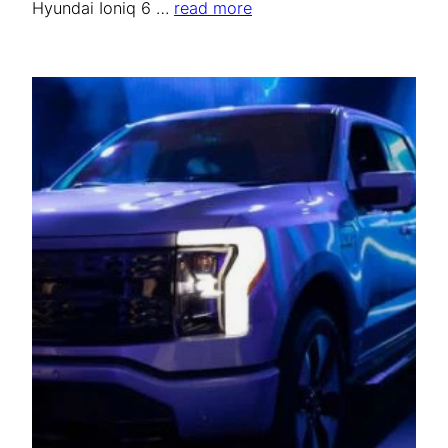
Hyundai Ioniq 6 …
read more