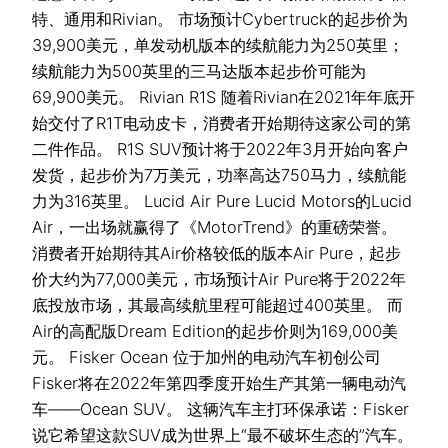
特、通用和Rivian。 市场预计Cybertruck的起步价为
39,900美元，单发动机版本的续航能力为250英里；
续航能力为500英里的三马达版本起步价可能为
69,900美元。 Rivian R1S 随着Rivian在2021年年底开
始交付了R1T电动皮卡，消费者开始期待这家公司的第
二件作品。 R1S SUV预计将于2022年3月开始向客户
发货，起步价为7万美元，功率高达750马力，续航能
力为316英里。 Lucid Air Pure Lucid Motors的Lucid
Air，一出场就赢得了《MotorTrend》的重磅荣誉。
消费者开始期待其Air价格较低的版本Air Pure，起步
价大约为77,000美元，市场预计Air Pure将于2022年
底投放市场，其最高续航里程可能超过400英里。 而
Air的高配版Dream Edition的起步价则为169,000美
元。 Fisker Ocean 位于加州的电动汽车初创公司
Fisker将在2022年第四季度开始生产其第一辆电动汽
车——Ocean SUV。 这辆汽车主打环保承诺：Fisker
说它希望这款SUV成为世界上“最不破坏生态的”汽车。