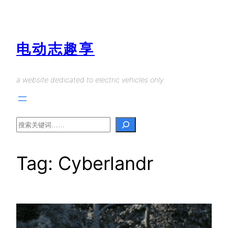
Skip
to
content
电动志趣享
a website dedicated to electric vehicles only.
Search
Tag:
Cyberlandr