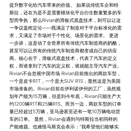
提升数字化给汽车带来的价值。 如果说传统车企和特
斯拉，还在为是不是需要模块化平台衍生数量繁多的车
型而争执，那么Rivian的滑板式底盘技术，则可以让这
一争议盖棺定论——既满足了制造对于平台标准化的需
求，又满足了市场对于个性化、场景化的需求。 更进
一步讲，这是动了全世界所有传统汽车制造商的奶酪，
甚至可以让所有的传统汽车制造商都变成自己的供应
商。核心在于，滑板式底盘技术，代表了汽车的定义
权，而谁拿到了汽车的定义权，谁就能主导汽车产业。
Rivian不会忽视中国市场 Rivian目前推出的两款车型，
一个是皮卡R1T，一个是大SUV R1S，显然这是为美国
市场准备的。Rivian目前在伊利诺伊州的工厂，虽然规
划年产能为15万辆，但是到今年底，Rivian只能生产大
约1200辆R1T和25辆R1S。而另一边，两款车型的订单
量已经超过5万辆，亚马逊甚至还有一笔10万辆电动货
车的订单。 显然，Rivian会遇到与特斯拉当初同样的
产能难题。也难怪马斯克会表示：“我希望他们能够实