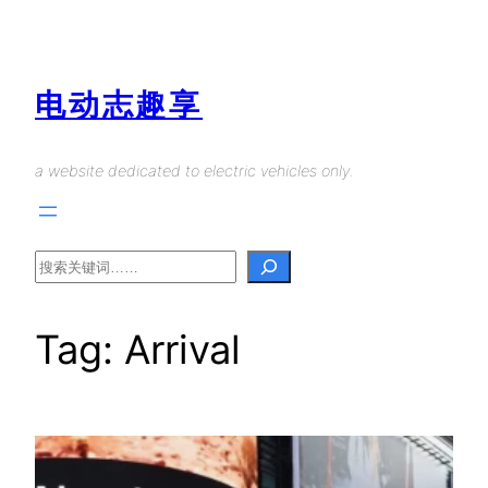
Skip
to
content
电动志趣享
a website dedicated to electric vehicles only.
Search
Tag:
Arrival