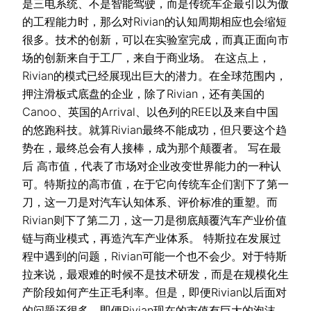
是三电系统、不是智能驾驶，而是传统车企最引以为傲
的工程能力时，那么对Rivian的认知周期相应也会缩短
很多。技术的创新，可以在实验室完成，而真正面向市
场的创新来自于工厂，来自于商业场。 在这点上，
Rivian的模式已经展现出巨大的潜力。在全球范围内，
押注滑板式底盘的企业，除了Rivian，还有美国的
Canoo、英国的Arrival、以色列的REE以及来自中国
的悠跑科技。就算Rivian最终不能成功，但只要这个趋
势在，最终总会有人接棒，成为那个颠覆者。 写在最
后 高市值，代表了市场对企业改变世界能力的一种认
可。特斯拉的高市值，在于它向传统车企们割下了第一
刀，这一刀是对汽车认知体系、评价标准的重塑。而
Rivian则下了第二刀，这一刀是彻底颠覆汽车产业价值
链与商业模式，再造汽车产业体系。 特斯拉在发展过
程中遇到的问题，Rivian可能一个也不会少。对于特斯
拉来说，最艰难的时候不是技术研发，而是在规模化生
产阶段如何产生正毛利率。但是，即便Rivian以后面对
的问题还很多，即便Rivian现在的市值有巨大的泡沫，