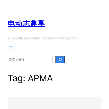
Skip
to
content
电动志趣享
a website dedicated to electric vehicles only.
Search
Tag:
APMA