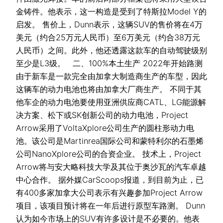
金铸件。他表示，这一构造是受到了特斯拉Model Y的
启发。 售价上，Dunn表示，这辆SUV的售价将在4万
美元（约合25万元人民币）至6万美元（约合38万元
人民币）之间。此外，他还透露这款车的自动驾驶级别
至少是L3级。 二、100%本土生产 2022年开始路测
由于新车是一款完全由加拿大制造商生产的车型，因此
这辆车的动力电池也将由加拿大厂商生产。 不同于其
他车企的动力电池要使用亚洲供应商CATL、LG能源解
决方案、松下或SK创新公司的动力电池，Project
Arrow采用了VoltaXplore公司生产的圆柱形动力电
池。该公司是Martinrea国际公司和蒙特利尔的石墨烯
公司NanoXplore公司的合资企业。 技术上，Project
Arrow将与安大略科技大学及其位于奥沙瓦的汽车卓越
中心合作。 据外媒CarScoops报道，到目前为止，已
有400多家加拿大公司表示有兴趣参加Project Arrow
项目，该项目预计将在一年后进行原型车路测。 Dunn
认为如今市场上的SUV有许多设计是不必要的。他表