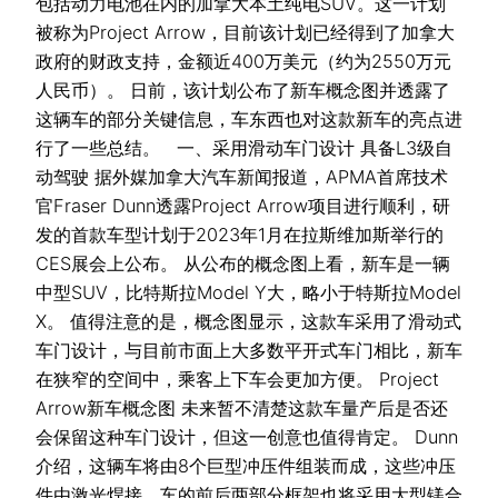
包括动力电池在内的加拿大本土纯电SUV。这一计划
被称为Project Arrow，目前该计划已经得到了加拿大
政府的财政支持，金额近400万美元（约为2550万元
人民币）。 日前，该计划公布了新车概念图并透露了
这辆车的部分关键信息，车东西也对这款新车的亮点进
行了一些总结。 一、采用滑动车门设计 具备L3级自
动驾驶 据外媒加拿大汽车新闻报道，APMA首席技术
官Fraser Dunn透露Project Arrow项目进行顺利，研
发的首款车型计划于2023年1月在拉斯维加斯举行的
CES展会上公布。 从公布的概念图上看，新车是一辆
中型SUV，比特斯拉Model Y大，略小于特斯拉Model
X。 值得注意的是，概念图显示，这款车采用了滑动式
车门设计，与目前市面上大多数平开式车门相比，新车
在狭窄的空间中，乘客上下车会更加方便。 Project
Arrow新车概念图 未来暂不清楚这款车量产后是否还
会保留这种车门设计，但这一创意也值得肯定。 Dunn
介绍，这辆车将由8个巨型冲压件组装而成，这些冲压
件由激光焊接。车的前后两部分框架也将采用大型镁合