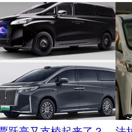
贾跃亭又支棱起来了？
法拉