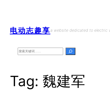
Skip
to
content
电动志趣享
a website dedicated to electric v
Search
Tag:
魏建军