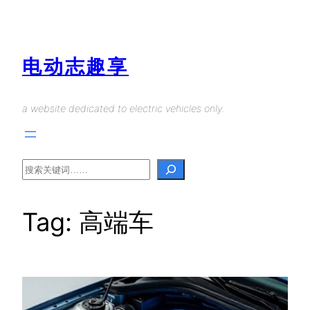
Skip
to
content
电动志趣享
a website dedicated to electric vehicles only.
Search
Tag:
高端车