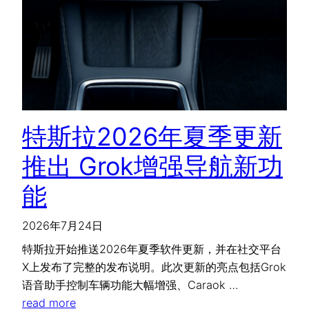
特斯拉2026年夏季更新
推出 Grok增强导航新功
能
2026年7月24日
特斯拉开始推送2026年夏季软件更新，并在社交平台
X上发布了完整的发布说明。此次更新的亮点包括Grok
语音助手控制车辆功能大幅增强、Caraok …
read more