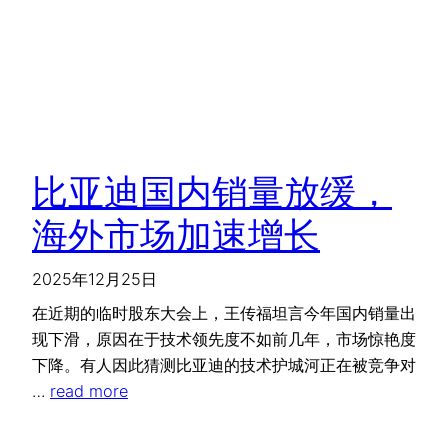
比亚迪国内销量放缓，
海外市场加速增长
2025年12月25日
在近期的临时股东大会上，王传福坦言今年国内销量出
现下滑，原因在于技术领先度不如前几年，市场惊艳度
下降。有人因此猜测比亚迪的技术护城河正在被竞争对
…
read more