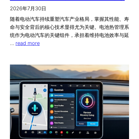
2026年7月30日
随着电动汽车持续重塑汽车产业格局，掌握其性能、寿
命与安全背后的核心技术显得尤为关键。电池热管理系
统作为电动汽车的关键组件，承担着维持电池效率与延
…
read more