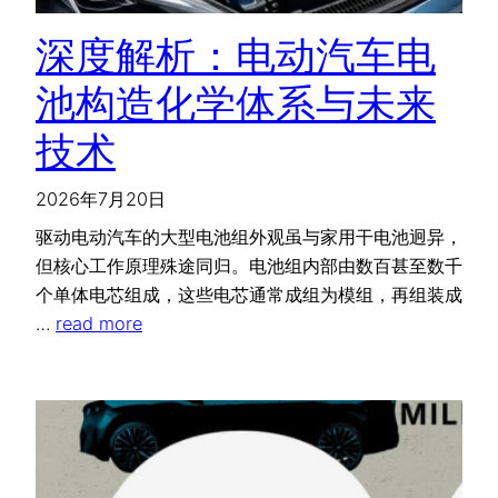
深度解析：电动汽车电
池构造化学体系与未来
技术
2026年7月20日
驱动电动汽车的大型电池组外观虽与家用干电池迥异，
但核心工作原理殊途同归。电池组内部由数百甚至数千
个单体电芯组成，这些电芯通常成组为模组，再组装成
…
read more