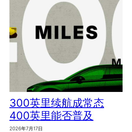
300英里续航成常态
400英里能否普及
2026年7月17日