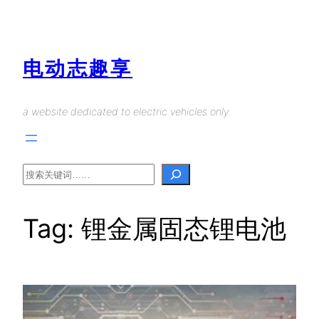
Skip
to
content
电动志趣享
a website dedicated to electric vehicles only.
Search
Tag:
锂金属固态锂电池