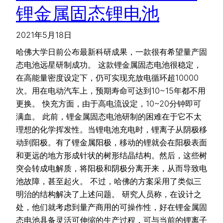
锂金属固态锂电池
2021年5月18日
哈佛大学日前公布最新科研成果，一款很有希望量产固
态电池远星研制成功。 这款锂金属固态电池很稳定，
在高能量密度设定下，仍可实现充放电循环超10000
次。用在电动汽车上，预期寿命可达到10~15年都不用
更换。 快充方面，由于高电流设定，10~20分钟即可
满血。 此前，锂金属固态电池研制的困难在于它不太
理想的化学挥发性。当锂电池充电时，锂离子从阴极移
动到阳极。有了锂金属阳极，移动的锂就会在阳极表面
和更远的地方形成针状的树形结晶结构。然后，这些树
突会转成电解质，将阳极和阴极分离开来，从而导致电
池故障，甚至起火。 不过，哈佛的方案采用了类似三
明治的结构解决了上述问题。 研究人员称，在设计之
处，他们就考虑到量产商用的可操作性，好在锂金属固
态电池具备灵活可伸缩的生产过程，可与当前的锂离子