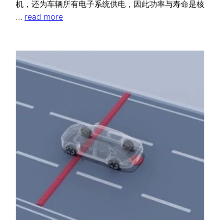
机，还为车辆所有电子系统供电，因此功率与寿命是核
…
read more