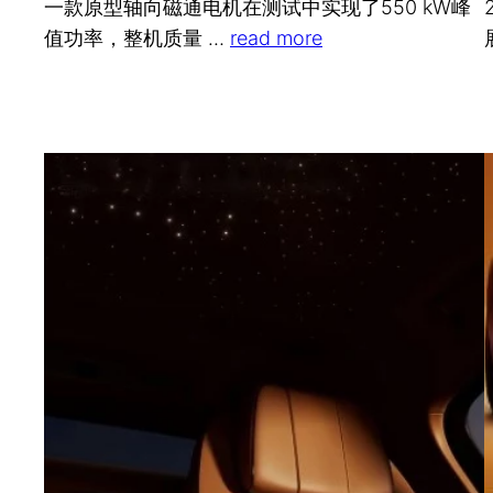
一款原型轴向磁通电机在测试中实现了550 kW峰
值功率，整机质量 …
read more