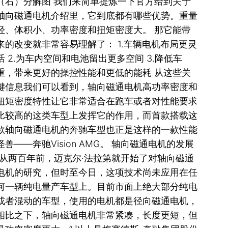
（右）分解图 我们来简单提炼一下官方给到关于
轴向磁通电机介绍里，它到底都有哪些优势。重量
轻、体积小、功率密度和扭矩密度大。 那它能带
来的改变就非常容易理解了： 1.车辆电机布局更灵
活 2.为车内空间和电池留出更多空间 3.降低车
重，带来更好的操控性能和更低的能耗 从这些关
键信息我们可以看到，轴向磁通电机高功率密度和
扭矩密度特性让它非常适合在跑车或者对性能要求
比较高的这类车型上发挥它的作用，而首款搭载这
款轴向磁通电机的奔驰车型也正是这样的一款性能
怪兽——奔驰Vision AMG。 轴向磁通电机的发展
“从两百年前，迈克尔·法拉第就开始了对轴向磁通
电机的研究，但时至今日，这项技术尚未应用在任
何一辆纯电量产车型上。目前市面上绝大部分纯电
或者混动的车型，使用的电机都是径向磁通电机，
相比之下，轴向磁通电机非常紧凑，长度更短，但