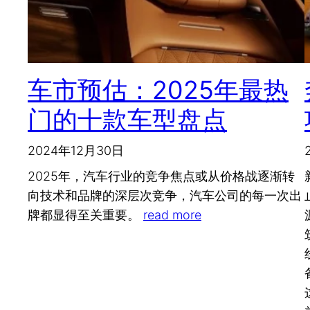
车市预估：2025年最热
门的十款车型盘点
2024年12月30日
2025年，汽车行业的竞争焦点或从价格战逐渐转
向技术和品牌的深层次竞争，汽车公司的每一次出
牌都显得至关重要。
read more