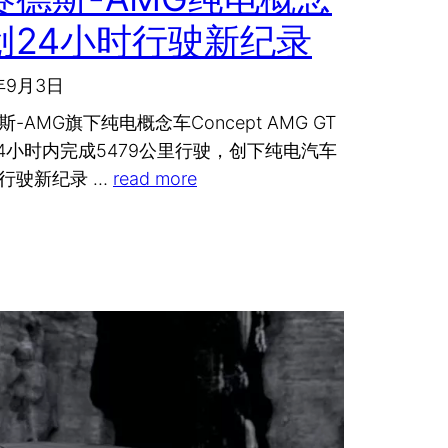
创24小时行驶新纪录
年9月3日
-AMG旗下纯电概念车Concept AMG GT
24小时内完成5479公里行驶，创下纯电汽车
行驶新纪录 …
read more