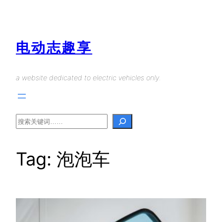
Skip
to
content
电动志趣享
a website dedicated to electric vehicles only.
Search
Tag:
泡泡车