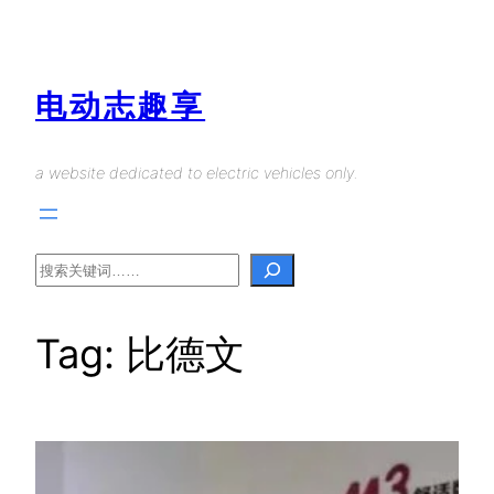
Skip
to
content
电动志趣享
a website dedicated to electric vehicles only.
Search
Tag:
比德文