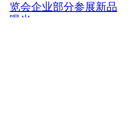
览会企业部分参展新品
曝光
2015年8月25日
2015年山东国际节能与新能源汽车展将在济南国际会
展中心开幕。此次展会誉为行业的一大盛会，众多知名
品牌将参展。
read more
吉ICP备2020006555号
【
diandong123.cn
】