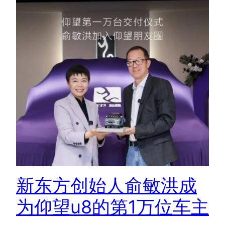
新东方创始人俞敏洪成
为仰望u8的第1万位车主