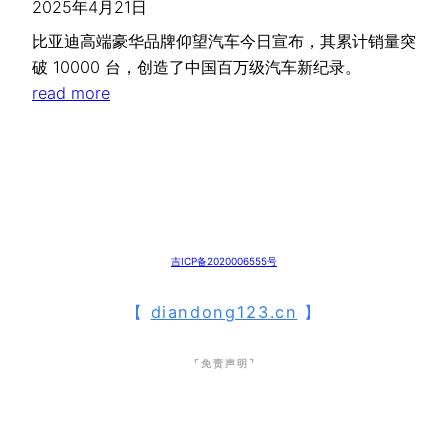
2025年4月21日
比亚迪高端豪华品牌仰望汽车今日宣布，其累计销量突
破 10000 台，创造了中国百万级汽车新纪录。
read more
吉ICP备2020006555号
【
diandong123.cn
】
⌜ 免 责 声 明 ⌝
本站仅为纯分享中国人民在节能减排、人类实现碳中和地球环保等方面所作出的杰出
贡献。
网页内容（如有图片或视频亦包括在内）由网友上传分享，站内短期缓存均为免费/
无偿，无商业目的。
遇有侵害您合法权益之处欲申诉删改，可联络站务电邮处理（删/改）！