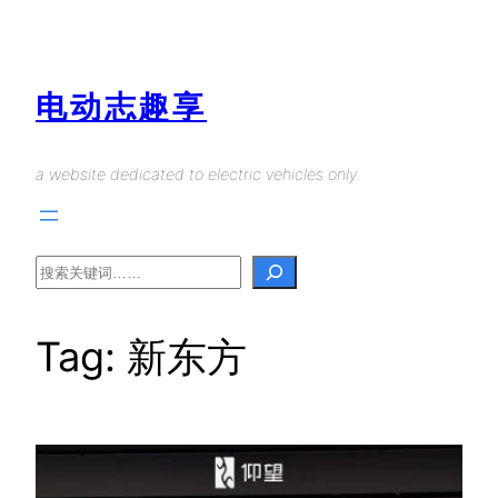
Skip
to
content
电动志趣享
a website dedicated to electric vehicles only.
Search
Tag:
新东方