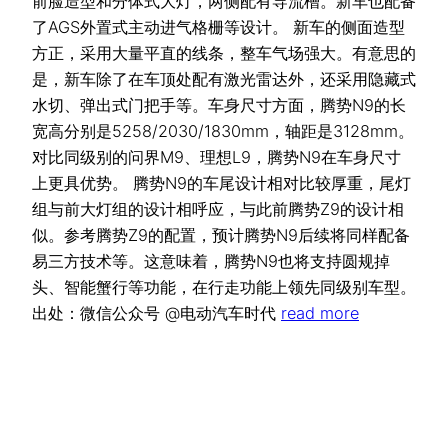
前脸造型和分体式大灯，两侧配有导流槽。新车也配备
了AGS外置式主动进气格栅等设计。 新车的侧面造型
方正，采用大量平直的线条，整车气场强大。有意思的
是，新车除了在车顶处配有激光雷达外，还采用隐藏式
水切、弹出式门把手等。车身尺寸方面，腾势N9的长
宽高分别是5258/2030/1830mm，轴距是3128mm。
对比同级别的问界M9、理想L9，腾势N9在车身尺寸
上更具优势。 腾势N9的车尾设计相对比较厚重，尾灯
组与前大灯组的设计相呼应，与此前腾势Z9的设计相
似。参考腾势Z9的配置，预计腾势N9后续将同样配备
易三方技术等。这意味着，腾势N9也将支持圆规掉
头、智能蟹行等功能，在行走功能上领先同级别车型。
出处：微信公众号 @电动汽车时代
read more