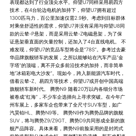
表现都达到了行业顶尖水平。仰望U7同样采用易四方
技术，在4台轮边电机的加持下，仰望U7拥有超过
1300匹马力，百公里加速仅需2.9秒。考虑到目标群体
对乘坐舒适性的需求，仰望U7并没有采用与仰望U8同
款的云辇-P悬架，而是采用云辇-Z电磁悬架，为了保
证悬架垂直面的矢量控制，还加入了4台直线电机。 不
难发现，仰望U7的竞品车型将会是“78S”。参考过去豪
华品牌旗舰轿车的发展，之所以能够站在汽车产品“金
字塔”的顶端，离不开众多前沿技术的加持，而非简单
地“冰箱彩电大沙发”。现如今，跨入新能源汽车时代，
借着云辇-Z、易四方等技术，仰望U7或开创中国高端
旗舰轿车新时代。 腾势N9 随着20万以内各细分市场
被卷成“红海”，不少车企选择向上寻求突破。在今年广
州车展上，多家车企也带来了全尺寸SUV车型，如广
汽昊铂HL、腾势N9等。 腾势N9作为腾势品牌的旗舰
SUV，将与腾势Z9/Z9GT、腾势D9共同形成全新的旗
舰产品阵容。具体来看，腾势N9前脸采用的是封闭式