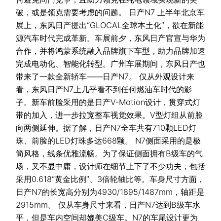
破，或是领克需要考虑的问题。 日产N7 上半年北京车
展上，东风日产提出“GLOCAL全球本土化”，欲在新能
源汽车时代完成革新。车展前夕，东风日产官宣与华为
合作，并将鸿蒙系统融入品牌旗下车型，助力品牌加速
完成电动化、智能化转型。广州车展期间，东风日产也
带来了一款全新轿车——日产N7。 仅从外观设计来
看，东风日产N7上几乎看不到任何燃油车时代的影
子。新车前脸采用的是日产V-Motion设计，贯穿式灯
带的加入，进一步拉宽整车视觉效果。V型灯组从前脸
向两侧延伸。据了解，日产N7全车共有710颗LED灯
珠、前脸的LED灯珠多达668颗。 N7侧面采用的是极
简风格，线条优雅流畅。为了保证侧面拥有B级车的气
场，又不显中庸，设计师在细节上下了不少功夫，包括
采用0.618“黄金比例”、3倍轮轴比等。车身尺寸方面，
日产N7的长宽高分别为4930/1895/1487mm，轴距是
2915mm。 仅从车身尺寸来看，日产N7达到B级车水
平，但是车内空间却媲美C级车。N7的车尾设计更为