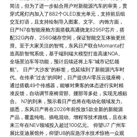
简洁，但为了进一步贴合用户对新能源汽车的审美，贯
穿式尾灯内加入了882个OLED发光单元，支持前后组
交互灯语，且支持绘制导入图案、文字。 内饰方面，
日产N7在智能座舱方面搭载高通骁龙8295P芯片，搭
配32G内存、256G储存空间，保证智能交互体验更丝
滑。至于大家关注的智驾，东风日产联合Momanta打
造高阶智驾系统，基于端到端大模型打造高速NOA、
全场景泊车等功能，预计后续还将上车“城市记忆领
航”。 日产“大沙发”的标签，也延续到了新能源汽车时
代。在传承“过去”的同时，日产提供AI零压云毯座椅，
通过搭载49个传感器，能够对乘客的体态进行实时精
准反馈，自动调节座椅背部、腰部等多处，实现无感贴
合。 N7的到来，预示着日产也将在电动化领域发力。
据悉，东风日产将在2026年前投放5款全新的新能源
产品，覆盖纯电、插电混动、增程等技术路线，且在未
来三年在NEV领域投入超过100亿元。 仰望U7 广州车
展比亚迪展馆外，仰望U8的应急浮水技术惊艳一众观