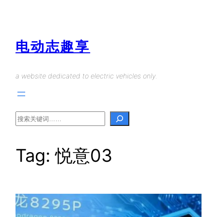
Skip
to
content
电动志趣享
a website dedicated to electric vehicles only.
Search
Tag:
悦意03