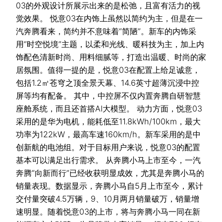
03的外观设计所展示出来的是松弛，且富有活力的视
觉效果。 悦意03在内饰上虽然以简约为主，但是在一
汽奔腾看来，简约并不意味着“简陋”。新车的内饰采
用“时空悦境”主题，以柔和光线、暖科技为主，加上内
饰配色清新时尚、用料细腻等，打造出温暖、时尚的家
居氛围。值得一提的是，悦意03在配置上给足诚意，
包括1.2㎡苍穹之顶全景天幕、14.6英寸超薄沉浸中控
屏等均有配备。 其中，中控屏不仅内置奔腾自研智慧
座舱系统，而且还首搭AI大模型。 动力方面，悦意03
采用的是华为电机，能耗低至11.8kWh/100km，最大
功率为122kW，最高车速160km/h。新车采用的是中
创新航的电池组。对于目标用户来说，悦意03的配置
基本可以满足出行需求。 从奔腾小马上市至今，一汽
奔腾“向新而行”已经收获明显成效，尤其是奔腾小马的
销量表现。数据显示，奔腾小马自5月上市至今，累计
交付量突破4.5万辆，9、10月两月销量破万，销量增
速明显。随着悦意03的上市，将与奔腾小马一同在新