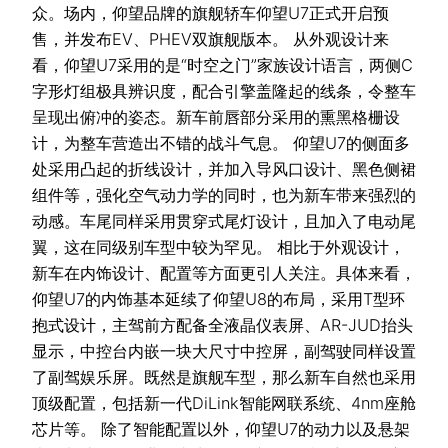
众。场内，仰望品牌的旗舰轿车仰望U7正式开启预
售，并发布EV、PHEV双旗舰版本。 从外观设计来
看，仰望U7采用的是“时空之门”家族设计语言，两侧C
字形灯组极具辨识度，配合引擎盖隆起的线条，令整车
呈现出俯冲的姿态。新车前唇部分采用的熏黑格栅设
计，为整车营造出不错的战斗气息。 仰望U7的侧面多
处采用凸起的折线设计，并加入导风口设计、黑色侧裙
组件等，强化空气动力学的同时，也为新车带来强烈的
动感。车尾同样采用贯穿式尾灯设计，且加入了电动尾
翼，这在同级别车型中较为罕见。 相比于外观设计，
新车在内饰设计、配置等方面更引人关注。具体来看，
仰望U7的内饰基本延续了仰望U8的布局，采用T型环
抱式设计，主驾前方配备全液晶仪表屏、AR-JUD抬头
显示，中控台内嵌一块大尺寸中控屏，副驾驶同样设置
了副驾娱乐屏。既然是旗舰车型，那么新车自然也采用
顶级配置，包括新一代DiLink智能网联系统、4nm座舱
芯片等。 除了智能配置以外，仰望U7的动力以及悬架