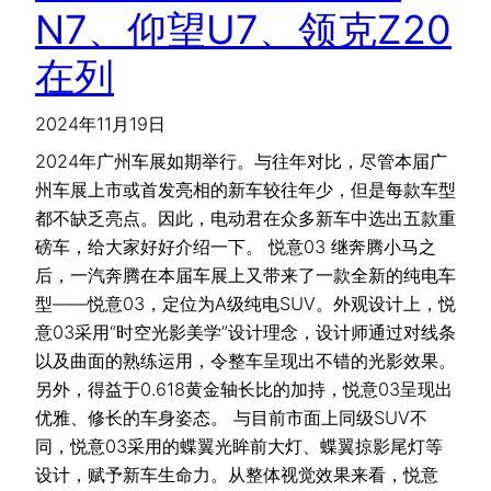
N7、仰望U7、领克Z20
在列
2024年11月19日
2024年广州车展如期举行。与往年对比，尽管本届广
州车展上市或首发亮相的新车较往年少，但是每款车型
都不缺乏亮点。因此，电动君在众多新车中选出五款重
磅车，给大家好好介绍一下。 悦意03 继奔腾小马之
后，一汽奔腾在本届车展上又带来了一款全新的纯电车
型——悦意03，定位为A级纯电SUV。外观设计上，悦
意03采用“时空光影美学”设计理念，设计师通过对线条
以及曲面的熟练运用，令整车呈现出不错的光影效果。
另外，得益于0.618黄金轴长比的加持，悦意03呈现出
优雅、修长的车身姿态。 与目前市面上同级SUV不
同，悦意03采用的蝶翼光眸前大灯、蝶翼掠影尾灯等
设计，赋予新车生命力。从整体视觉效果来看，悦意