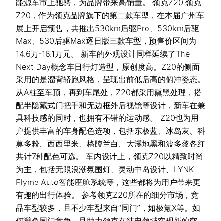
能源车市上驰骋，为品牌带来高销量。 领克Z20 领克
Z20，作为领克品牌旗下的第二款车型，在本届广州车
展上开启预售，共推出530km后驱Pro、530km后驱
Max、530后驱Max逐日版三款车型，预售价区间为
14.6万-16.1万元。 新车的外观设计同样延续了The
Next Day概念车日行灯造型，原创度高。Z20的侧面
采用的是溜背轿跑风格，呈现出前低后高的俯冲姿态。
从A柱至车顶，再到车尾处，Z20都采用熏黑处理，搭
配半隐藏式门把手和无边框外后视镜等设计，新车在兼
具科技感的同时，也拥有不错的运动感。 Z20也为用
户提供丰富的车身配色选项，包括东极蓝、冰岛灰、科
莫多粉、西西里米、格陵兰白、大溪地黑和波多黎各红
共计7种配色可选。 车内设计上，领克Z20以精致时尚
为主，包括无限浪潮氛围灯、灵动中岛设计、LYNK
Flyme Auto智能座舱系统等，这些都将为用户带来更
有趣的出行体验。 参考领克Z20所在的细分市场，竞
品车型较多，且不少车型来自“同门”，如极氪X等。如
何避免同门竞争，且助力领克在纯电领域实现新的突