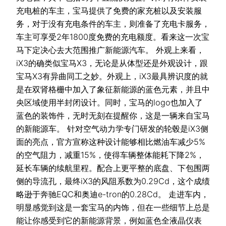
充电桩的车主，宝马提供了免费的家充桩以及安装服
务，对于没有充电条件的车主，则准备了充电卡服务，
车主可享受2年1800度免费的充电额度。看来这一次宝
马下定决心去大范围推广新能源汽车。 外观上来看，
iX3的确类似宝马X3，无论是从体型还是外观设计，跟
宝马X3有异曲同工之妙。外观上，iX3最具辨识度的就
是在双肾格栅中加入了象征新能源的蓝色元素，并且中
央区域使用半封闭设计。同时，宝马的logo也加入了
蓝色的装饰件，无时无刻在提醒你，这是一辆来自宝马
的新能源车。 针对空气动力学专门研发的轮毂是iX3侧
面的亮点，官方宣称这种设计能够相比燃油车减少5%
的空气阻力，减重15%，使得车辆整体能耗下降2%，
延长车辆的续航里程。配合上更平整的底盘、下包围两
侧的导流孔，最终iX3的风阻系数为0.29Cd，这个成绩
略逊于奔驰EQC和奥迪e-tron的0.28Cd。 走进车内，
明显感觉到这是一套宝马的内饰，但在一些细节上总是
能让你感受到它的新能源背景，例如蓝色全液晶仪表