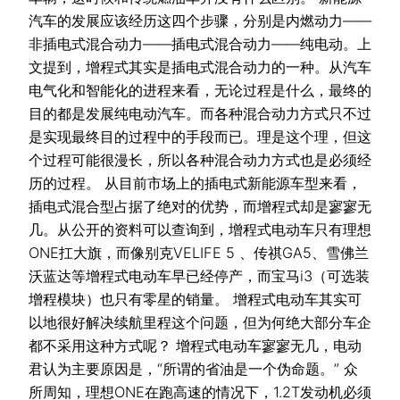
汽车的发展应该经历这四个步骤，分别是内燃动力——
非插电式混合动力——插电式混合动力——纯电动。上
文提到，增程式其实是插电式混合动力的一种。从汽车
电气化和智能化的进程来看，无论过程是什么，最终的
目的都是发展纯电动汽车。而各种混合动力方式只不过
是实现最终目的过程中的手段而已。理是这个理，但这
个过程可能很漫长，所以各种混合动力方式也是必须经
历的过程。 从目前市场上的插电式新能源车型来看，
插电式混合型占据了绝对的优势，而增程式却是寥寥无
几。从公开的资料可以查询到，增程式电动车只有理想
ONE扛大旗，而像别克VELIFE 5 、传祺GA5、雪佛兰
沃蓝达等增程式电动车早已经停产，而宝马i3（可选装
增程模块）也只有零星的销量。 增程式电动车其实可
以地很好解决续航里程这个问题，但为何绝大部分车企
都不采用这种方式呢？ 增程式电动车寥寥无几，电动
君认为主要原因是，“所谓的省油是一个伪命题。” 众
所周知，理想ONE在跑高速的情况下，1.2T发动机必须