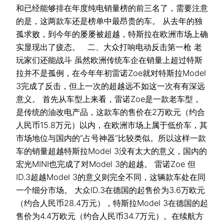
和已经能够排在年度纯电销量榜的前三名了，需要注意
的是，这两款车还是榜单中最昂贵的车。 从去年的独
孤求败，到今年的屡屡被超越，特斯拉在欧洲市场上确
实显现出了疲态。 二、大众打响电动反击第一枪 老
玩家们还能战斗 虽然欧洲传统车企在销量上超过特斯
拉并不是孤例，在今年年初雷诺Zoe就对特斯拉Model
3完成了反击，但上一次的超越远不如这一次有有深远
意义。 首先从车型上来看，雷诺Zoe是一款老车型，
是传统的油改电产品，这款车的售价在2万欧元（约合
人民币15.8万元）以内，在欧洲市场上属于低价车，其
市场地位与国内的“占号神器”比较类似。所以这样一款
车的销量超越特斯拉Model 3没有太大的意义，国内的
宏光MINI也完成了对Model 3的超越。 雷诺Zoe 但
ID.3超越Model 3的意义则完全不同，这辆款车处在同
一个细分市场。 大众ID.3在德国的起售价为3.6万欧元
（约合人民币28.4万元），特斯拉Model 3在德国的起
售价为4.4万欧元（约合人民币34.7万元）。在续航方