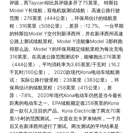
评级，而Taycan却比其评级多开了75英里。 特斯拉
Model Y长续航，双电机版测试续航： 高速公路行驶
范围：276英里（444公里），环保局估计的续航里
程：316英里（508公里），差异：-12.7%。 一台早期
的特斯拉Model Y交付到新泽西州，并在新泽西州高速
公路上测试续航里程。Model Y没能像Model 3那样跑
得那么远。Model Y的环保局额定续航里程为每次充电
316英里。在高速公路范围测试中，能够跑出276英里
（444公里），平均消耗率为3.85英里/千瓦时（16.2
千瓦时/100公里）。 2020款现代Kona电动车续航测
试： 实际公路行驶里程：238英里（383公里），环
保局估计的续航里程：258英里（415公里），差
异：-7.8%。 2020年现代Kona电动车仍然是当今最长
距离的电动车之一。EPA续航额定值258英里的Kona
是一款引人注目的产品。Kona Electric做了两次70英
里/小时的范围测试。一次是在北卡罗来纳州，一个月
后又在新泽西州进行了测试。两次测试的平均结果是