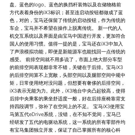
盘、蓝色的logo、蓝色的换挡杆装饰以及在储物格前
方代表着身份的iX3标识；甚至连启动按钮都做成了蓝
色，对的，宝马还保留了传统的启动按钮，作为传统的
车企，宝马并不希望在操作上脱离传统。 新一代的人
机交互系统以及界面是由宝马中国进行开发，更加符合
国人的使用习惯。值得一提的是，宝马还在iX3中加入
了声浪模拟功能，即便是新能源车也能找回一点传统的
感受。 前排空间就不用多说了，市面上绝大部分车型
的前排空间表现都非常不错，关键在于后排。宝马iX3
的后排空间算不上宽敞，头部空间以及腿部空间中规中
矩，日常使用绝对没问题，但想要有奢侈的后排空间，
iX3表示无能为力。此外，iX3地台中央凸起较高，使得
后排中央乘客的乘坐舒适度一般，好在后排座椅靠背支
持四段调节，弥补了在空间上的不足。 宝马iX3使用宝
马第五代eDrive系统，没错，在不知不觉间，宝马已
经研发了五代的电驱动系统，这一系统的所有零部件均
有宝马集团独立开发，保证了自己掌握所有的核心科