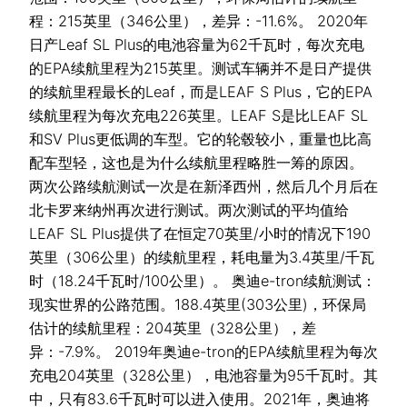
程：215英里（346公里），差异：-11.6%。 2020年
日产Leaf SL Plus的电池容量为62千瓦时，每次充电
的EPA续航里程为215英里。测试车辆并不是日产提供
的续航里程最长的Leaf，而是LEAF S Plus，它的EPA
续航里程为每次充电226英里。LEAF S是比LEAF SL
和SV Plus更低调的车型。它的轮毂较小，重量也比高
配车型轻，这也是为什么续航里程略胜一筹的原因。
两次公路续航测试一次是在新泽西州，然后几个月后在
北卡罗来纳州再次进行测试。两次测试的平均值给
LEAF SL Plus提供了在恒定70英里/小时的情况下190
英里（306公里）的续航里程，耗电量为3.4英里/千瓦
时（18.24千瓦时/100公里）。 奥迪e-tron续航测试：
现实世界的公路范围。188.4英里(303公里)，环保局
估计的续航里程：204英里（328公里），差
异：-7.9%。 2019年奥迪e-tron的EPA续航里程为每次
充电204英里（328公里），电池容量为95千瓦时。其
中，只有83.6千瓦时可以进入使用。2021年，奥迪将