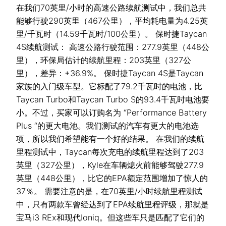
在我们70英里/小时的高速公路续航测试中，我们总共
能够行驶290英里（467公里），平均耗电量为4.25英
里/千瓦时（14.59千瓦时/100公里）。 保时捷Taycan
4S续航测试： 高速公路行驶范围：277.9英里（448公
里），环保局估计的续航里程：203英里（327公
里），差异：+36.9%。 保时捷Taycan 4S是Taycan
家族的入门级车型。它标配了79.2千瓦时的电池，比
Taycan Turbo和Taycan Turbo S的93.4千瓦时电池要
小。不过，买家可以订购名为 “Performance Battery
Plus “的更大电池。我们测试的汽车有更大的电池选
项，所以我们希望能有一个好的结果。 在我们的续航
里程测试中，Taycan每次充电的续航里程达到了203
英里（327公里），Kyle在车辆熄火前能够驾驶277.9
英里（448公里），比它的EPA额定范围增加了惊人的
37％。 需要注意的是，在70英里/小时续航里程测试
中，只有两款车曾经达到了EPA续航里程评级，那就是
宝马i3 REx和现代Ioniq。但这些车只是匹配了它们的