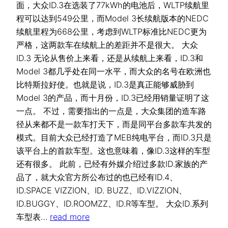
面，大众ID.3在选装了77kWh的电池后，WLTP续航里
程可以达到549公里，而Model 3长续航版本的NEDC
续航里程为668公里，考虑到WLTP标准比NEDC更为
严格，这两款车在续航上的差距并不是很大。 大众
ID.3 无论从售价上来看，还是从续航上来看，ID.3和
Model 3都几乎处在同一水平，而大众的名号在欧洲也
比特斯拉好使。也就是说，ID.3是真正能够威胁到
Model 3的产品，而十月份，ID.3已经用销量证明了这
一点。 不过，需要指出的一点是，大众集团的造车路
径从来都不是一款车打天下，而是同平台多款车共发的
模式。目前大众已经打造了MEB纯电平台，而ID.3只是
该平台上的首款车型。这也意味着，像ID.3这样的车型
还有很多。 此前，已经有外媒介绍过多款ID.家族的产
品了，就大众官方所公布过的也已经有ID.4、
ID.SPACE VIZZION、ID. BUZZ、ID.VIZZION、
ID.BUGGY、ID.ROOMZZ、ID.R等车型。 大众ID.系列
车型表…
read more