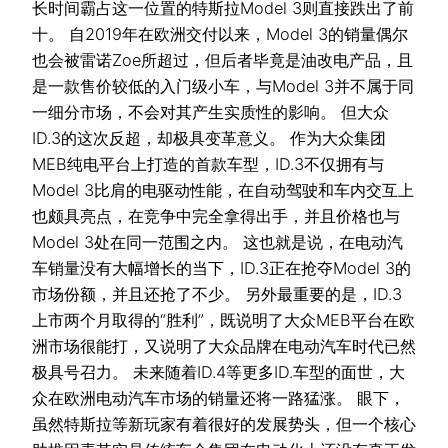
长时间霸占这一位置的特斯拉Model 3则直接跌出了前
十。 自2019年在欧洲交付以来，Model 3的销量偶尔
也会被雷诺Zoe所超过，但后者毕竟是油改电产品，且
是一款售价较低的入门级小车，与Model 3并不属于同
一细分市场，不会对其产生实质性的影响。 但大众
ID.3的这次反超，却极具变革意义。 作为大众集团
MEB纯电平台上打造的首款车型，ID.3不仅拥有与
Model 3比肩的电驱动性能，在自动驾驶和车内交互上
也颇具亮点，在竞争中完全拿得出手，并且价格也与
Model 3处在同一范围之内。 这也就是说，在电动汽
车销量没有大幅增长的当下，ID.3正在抢夺Model 3的
市场份额，并且还抢了不少。 另外最重要的是，ID.3
上市两个月取得的“胜利”，既说明了大众MEB平台在欧
洲市场很能打，又说明了大众品牌在电动汽车时代已然
极具号召力。 未来随着ID.4等更多ID.车型的面世，大
众在欧洲电动汽车市场的销量还将一路猛涨。 眼下，
虽然特斯拉等新玩家有着很好的发展势头，但一个核心