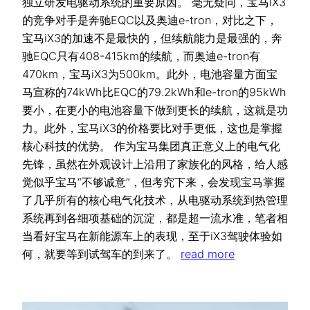
独立研发电驱动系统的重要原因。 毫无疑问，宝马iX3
的竞争对手是奔驰EQC以及奥迪e-tron，对比之下，
宝马iX3的加速不是最快的，但续航能力是最强的，奔
驰EQC只有408-415km的续航，而奥迪e-tron有
470km，宝马iX3为500km。此外，电池容量方面宝
马宣称的74kWh比EQC的79.2kWh和e-tron的95kWh
要小，在更小的电池容量下做到更长的续航，这就是功
力。此外，宝马iX3的价格要比对手更低，这也是掌握
核心科技的优势。 作为宝马集团真正意义上的电气化
先锋，虽然在外观设计上沿用了家族化的风格，给人感
觉似乎宝马“不够诚意”，但考究下来，会发现宝马掌握
了几乎所有的核心电气化技术，从电驱动系统到热管理
系统再到各细项基础的沉淀，都是超一流水准，笔者相
当看好宝马在新能源车上的表现，至于iX3驾驶体验如
何，就要等到试驾车的到来了。
read more