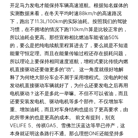
开足马力发电才能保持车辆高速巡航。根据知名媒体的
实测数据来看，在冬天平均时速88km/h的高速路况
下，跑出了11.3L/100km的实际油耗。按照我们的驾驶
习惯，在不拥堵的情况下跑110km/h算是比较正常的，
所以油耗会更高。那些宣称相比燃油车能省油50%
的，要么是把纯电续航里程算进去了，要么就是不知道
能量守恒定理。而且在能量传输过程还存在损耗问题，
所以理论上要保持相同速度巡航，增程式要比传统内燃
机直接驱动还要做更多的“功”。 这一角度就很好地解
释了为何绝大部分车企不屑于采用增程式。没电的时候
发动机直接驱动车辆就好了，为什么还要发电之后再用
电机驱动？这不是多此一举嘛。不但不可以省油，而且
还要安装发电机、驱动电机等多个部件。不仅增加车
重、增加油耗，而且对车身结构也提出了更高要求，由
此所带来的也是更高的成本。 前文有提到，别克
VELIFE 5、传祺GA5、雪佛兰沃蓝达等早已停产，这
本身就证明这条路行不通。那么理想ONE还能坚持多