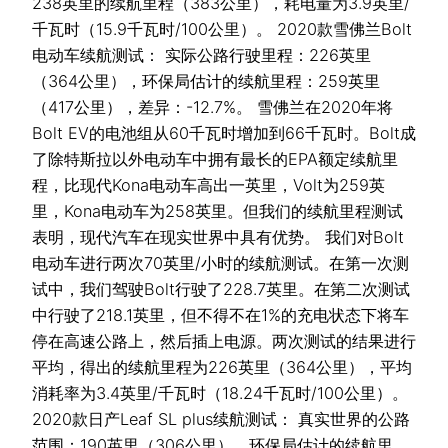
238英里的续航里程（383公里），耗电量为3.9英里/
千瓦时（15.9千瓦时/100公里）。 2020款雪佛兰Bolt
电动车续航测试： 实际公路行驶里程：226英里
（364公里），环保局估计的续航里程：259英里
（417公里），差异：-12.7%。 雪佛兰在2020年将
Bolt EV的电池组从60千瓦时增加到66千瓦时。Bolt成
了除特斯拉以外电动车中拥有最长的EPA额定续航里
程，比现代Kona电动车高出一英里，Volt为259英
里，Kona电动车为258英里。但我们的续航里程测试
表明，现代汽车在现实世界中具有优势。 我们对Bolt
电动车进行两次70英里/小时的续航测试。在第一次测
试中，我们驾驶Bolt行驶了228.7英里。在第二次测试
中行驶了218.1英里，但不得不在1%的充电状态下将车
停在高速公路上，然后插上电源。两次测试的结果进行
平均，得出的续航里程为226英里（364公里），平均
消耗率为3.4英里/千瓦时（18.24千瓦时/100公里）。
2020款日产Leaf SL plus续航测试： 真实世界的公路
范围：190英里（306公里），环保局估计的续航里