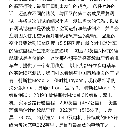
的循环行驶，最后再回到出发时的起点。 条件允许的
话，还会在不同的路线上与团队的第二名成员重复测
试，再将两次测试的结果平均。测试当天的气温，以及
在测试过程中是否使用了空调进行加热或制冷，并且会
注明因为使用空调而对测试结果产生的影响。 温度的
变化只要达到10华氏度（5.5摄氏度）就会对电动汽车
的续航里程产生绝对值的影响。 匀速70英里/小时的续
航测试是有价值的，这为那些想要选择高续航里程的准
车主，提供了一个有用信息。 以下为部分在售电动车
的实际续航测试，我们可以看到与中国市场相关的车型
有：特斯拉Model 3，保时捷Taycan，现代昂希诺的
海外版kona，奥迪e-tron，宝马i3。 特斯拉Model 3
续航测试： 2019年款特斯拉Model 3长续航，双电
机。实际公路行驶里程：290英里（467公里）；美国
环保局估计的续航里程：322英里（518公里），差
异：-9.0%。 特斯拉Model 3双电机，长续航的EPA评
级为每次充电322英里，是目前最高效的电动车之一。