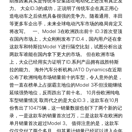
助推因素其实是传统车企集团在电动化上还没有真正发
力。 大众ID.3的成功，正说明了传统车企在真正用心
造电动车之后依然具备很强的竞争力。随着通用、丰田
等更多车企出手，未来全球电动汽车市场的格局肯定又
将改写。 一、Model 3在欧洲跌出前十 ID.3首次登顶
在国内市场上，大众刚刚发布了ID.4，国内用户还在拿
这款车和特斯拉Model Y进行隔空比划，试图分析出这
两款车谁能在国内拿下更大的市场。 但在欧洲市场
上，大众已经用实力证明了ID.系列产品拥有战胜特斯
拉的能力。 海外汽车分析机构JATO Dynamics在近期
公布了欧洲纯电市场销量前十的车型，令人意外的是，
曾一直在榜单上占据霸主地位的Model 3不但没能继续
延续强势地位，反而跌出了前十名。 10月份欧洲纯电
车型销量情况 取而代之的是大众ID.3，这款车在10月
份售出了10475辆，这一销量数据也创下了两个新的记
录，一是这款车的销量首次过万，二是这款车在欧洲的
单月销量首次超过Model 3。 值得注意的是，这款车
仅仅交付了两个多月，但其累计销量已经可以进入今年