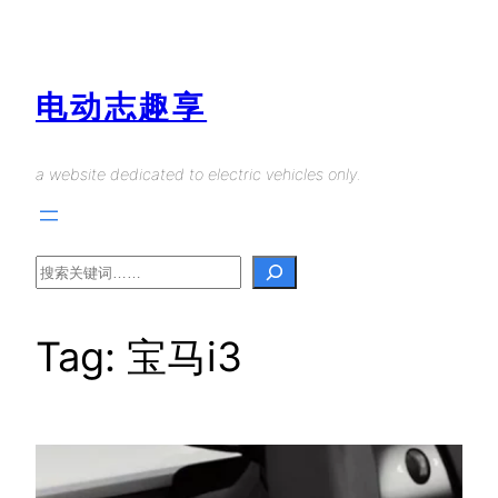
Skip
to
content
电动志趣享
a website dedicated to electric vehicles only.
Search
Tag:
宝马i3