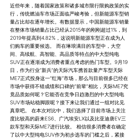
近些年来，随着国家政策和诸多城市限行限购政策的实
行，传统燃油车市场正面临严峻考验，但新能源车型销
量占比却在逐年增长。有数据显示，中国新能源车销量
在整体市场销量占比已经从2015年的刚刚超过1%，到
2019年提高到4.82%，这说明新能源车型正在成为人
们购车的重要候选。 而在琳琅满目的车型中，大空
间、高续航、高智能、高品质等特点的中大型纯电
SUV正在逐渐成为消费者重点考虑的热门车型。9月19
日，作为行业“新兵”的天际汽车携首款量产车型天际
ME7正式投身这一“红海”市场，那么与目前很多已经在
市场中获得不错成绩和口碑的“前辈“相比，天际ME7究
竟品质如何呢？它能否在竞争日趋激烈的中大型纯电
SUV市场站稳脚跟呢？接下来让我们通过一组对比见
真章吧。 在本次对比中，我们选择了目前市场上关注
度比较高的蔚来ES6、广汽埃安LX以及比亚迪唐EV三
款车型和天际ME7进行比较。 相信很多消费者在确定
了以中大型纯电SUV作为初步选车的门槛之后，紧接