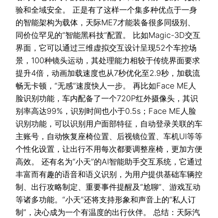
验和全域安全。 正是有了这样一个集多种优点于一身
的智能架构为载体，天际ME7才能装备很多同级别、
同价位罕见的“智能黑科技”配置。 比如Magic-3D交互
界面，它可以通过三维虚拟交互设计呈现52个车控场
景，100种镜头运动，其处理能力相较于传统界面要求
提升4倍，动画加载速度也从7秒优化至2.9秒，加载流
畅无卡顿，“无感”速度快人一步。 再比如Face ME人
脸识别功能，车内配备了一个720P红外摄像头，其识
别率高达99%，识别时间也小于0.5s；Face ME人脸
识别功能，可以识别用户面部特征，自动登录关联的车
主账号，自动恢复座椅位置、后视镜位置、车机UI等等
个性化设置，让出行不用每次都要调整座椅，更加方便
高效。 还有名为“小天”的AI智能助手交互系统，它通过
丰富而有趣的语音和语义识别，为用户提供基础车辆控
制、出行攻略制定、重要事件提醒及“尬聊”、游戏互动
等诸多功能。“小天”还将支持形象和声音上的“私人订
制”，决心成为一个有温度的出行伙伴。 总结：天际汽