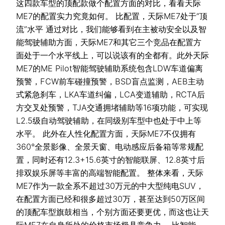
这四款车型的顶配款做个配置方面的对比，看看天际
ME7的配置实力究竟如何。 比配置，天际ME7处于“顶
流”水平 通过对比，我们能够看到在主被动安全以及智
能驾驶辅助方面，天际ME7和其它三个竞品在配置方
面处于一个水平线上，可以说该有的全都有。此外天际
ME7的ME Pilot智能驾驶辅助系统包含LDW车道偏离
预警，FCW前车碰撞预警，BSD盲点监测，AEB主动
式紧急刹车，LKA车道纠偏，LCA变道辅助，RCTA后
方交叉处预警，TJA交通拥堵辅助等16项功能，可实现
L2.5级自动驾驶辅助，在同级别车型中也处于中上等
水平。 此外在人性化配置方面，天际ME7不仅拥有
360°全景影像、全景天窗、电动感应后备箱等常规配
置，同时还有12.3+15.6英寸的智能联屏、12.8英寸后
排双娱乐屏等丰富的高端智能配置。 整体来看，天际
ME7作为一款全系不超过30万元的中大型纯电SUV，
在配置方面已经和很多超过30万，甚至达到50万区间
的顶配车型旗鼓相当，个别方面还要更优，而这也让天