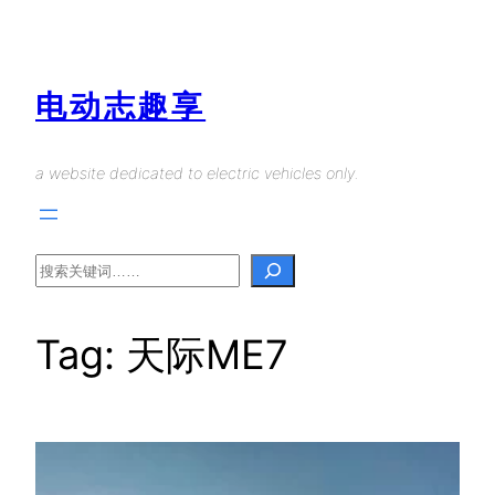
Skip
to
content
电动志趣享
a website dedicated to electric vehicles only.
Search
Tag:
天际ME7