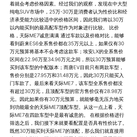
着就会考虑价格因素。经过我们的观察，发现在中大型
纯电SUV市场中，25万-30万是消费者认为性价比和经
济承受能力比较适中的价格区间，因此我们将以30万
以内能买到的最高配车型作为对象进行比较。 比价
格，天际ME7诚意满满 通过车款以及价格对比，能够
看到蔚来ES6全系售价都在35万元以上，如果仅有30
万元预算将基本不会考虑这款车；埃安LX的全系售价
区间在22.96万至34.96万元之间，所以30万预算能够
买到该车型的中配版本；而唐EV目前只有两款车型，
售价分别是27.95万和31.48万元，因此30万只能买入
门车款了。最后来看天际ME7，该车型全系售价都没
有超过30万元，且顶配车型的官方售价仅有28.98万
元。因此如果你有30万元预算，就能够毫无压力地买
到功能最全的天际ME7顶配车型。从这一点上看，天
际ME7在四款车型中是最有诚意的。 在根据价格进行
筛选之后，我们接下来就要看配置是否具有性价比了。
既然30万能买到天际ME7的顶配，那么我们就直接用