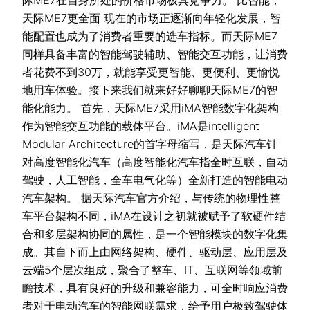
际ME7在自身所处的价格市场极具竞争力。 比智能，
天际ME7更全面 现在的市场正逐渐向年轻化发展，智
能配置也成为了消费者重要的选车指标。而天际ME7
同样具备丰富的智能驾驶辅助、智能交互功能，让消费
者花费不到30万，就能享受更智能、更便利、更愉悦
地用车体验。接下来我们就来好好聊聊天际ME7的智
能化能力。 首先，天际ME7采用iMA智能数字化架构
作为智能交互功能的载体平台。iMA是intelligent
Modular Architecture的首字母缩写，是天际汽车针
对高度智能化汽车（高度智能化汽车指全时互联，自动
驾驶，人工智能，全车电气化等）全新打造的智能电动
汽车架构。 据天际汽车官方介绍，与传统的物理性整
车平台架构不同，iMA在设计之初就被赋予了软硬件结
合和多层架构协同的属性，是一个智能模块的数字化集
成。其自下而上由网络架构、硬件、驱动层、应用层及
云端5个层次组成，聚合了整车、IT、互联网等领域前
瞻技术，具有良好的升级和兼容能力，可全时响应消费
者对于电动汽车的智能网联需求，给予用户极致驾驶体